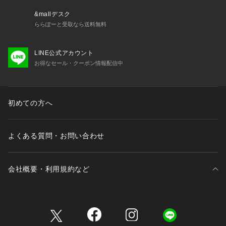
シンプルなスーツスタイルにも自然に馴染み、さりげない個性
を演出します。
&mallデスク
ららぽーと受取なら送料無料
2． 上品な光沢感と落ち着きのある色合い
Extra Silkの上品な光沢感と繊細な色合いが、ネクタイ全体に
LINE公式アカウント
上品感をプラス。
お得なセール・クーポン情報配信中
光の当たり方によって異なる表情を楽しめる、奥深いデザイン
が特徴です。
3． 洗練された存在感
初めての方へ
大胆な柄ながらも、落ち着きのある色合いとデザインが、スー
ツスタイルに洗練された存在感を与えます。
フォーマルな場面からビジネスシーンまで幅広く活躍する一本
よくある質問・お問い合わせ
です。
おすすめポイント
会社概要・利用規約など
Extra Silkの特別な素材感
6色の多色糸を撚糸したExtra Silkが、豊かな色表現と上品な光
沢感を実現。<
三井不動産が展開する商業施設一覧