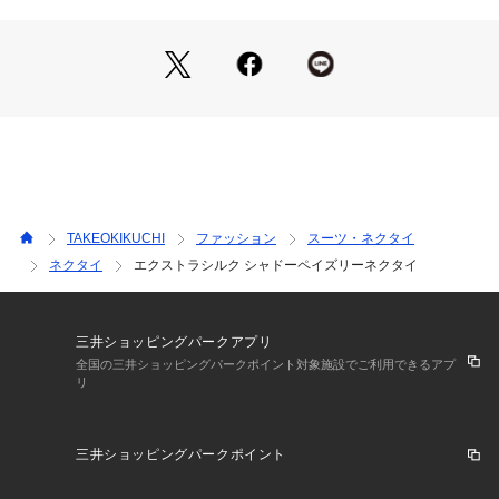
用。
素材の特性を活かし、豊かな色表現と上品な光沢感を実現しま
した。
繊細な色合いが、ネクタイ全体に奥行きと深みを与えます。
2． 大胆なペイズリー柄に新しい表情
伝統的なペイズリー柄を大胆にデザインしつつ、繊細な色合い
で落ち着きをプラス。
クラシックな柄にモダンなニュアンスを加え、スーツスタイル
に洗練されたアクセントを添えます。
TAKEOKIKUCHI
ファッション
スーツ・ネクタイ
ネクタイ
エクストラシルク シャドーペイズリーネクタイ
3． 素材とデザインの融合
素材の個性を最大限に活かし、Extra Silkの光沢感とペイズリ
ー柄のデザインが見事に調和。
上品で存在感のある仕上がりが、特別な日の装いを格上げしま
三井ショッピングパークアプリ
す。
全国の三井ショッピングパークポイント対象施設でご利用できるアプ
リ
【デザインディテール】
1． 大柄ペイズリーのトーンを揃えた表現
三井ショッピングパークポイント
大柄なペイズリーをトーンを揃えて表現することで、ソリッド
感覚でもコーディネートしやすいデザインに。