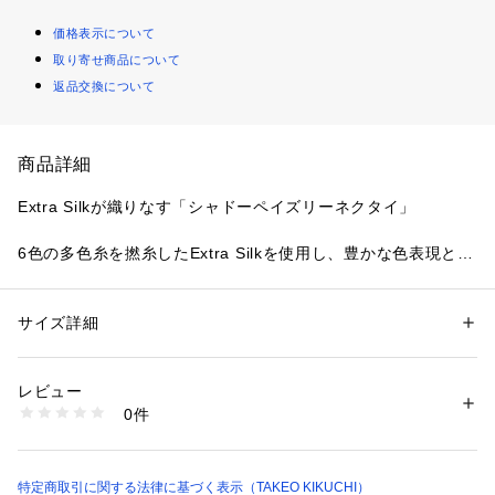
価格表示について
取り寄せ商品について
返品交換について
商品詳細
Extra Silkが織りなす「シャドーペイズリーネクタイ」
6色の多色糸を撚糸したExtra Silkを使用し、豊かな色表現と上
品な光沢感を実現した「大柄ペイズリーネクタイ」をご紹介し
ます。
伝統的なペイズリー柄に新しい表情を加え、大胆なデザインな
サイズ詳細
性別：
メンズ
がらも繊細な色合いで落ち着きのある仕上がりに。
カテゴリー：
ファッション
 ＞ 
スーツ・ネクタイ
 ＞ 
ネクタイ
素材：シルク100％
素材とデザインが見事に融合した、洗練された存在感のある一
生産国：日本製
レビュー
本です。
商品番号：
1603000010431 
（モール）
0件
070-05106 （ショップ）
【デザインポイント】
1． Extra Silkによる豊かな色表現
ペイズリー部分には、6色の多色糸を撚糸したExtra Silkを使
特定商取引に関する法律に基づく表示（TAKEO KIKUCHI）