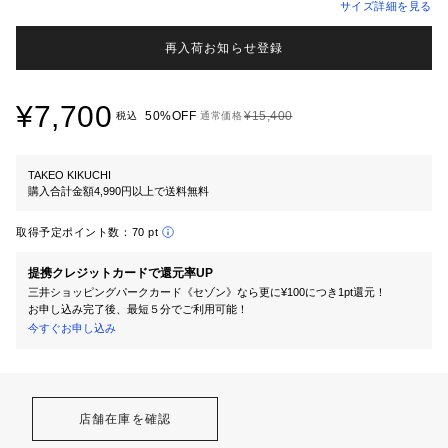
サイズ詳細を見る
再入荷お知らせ登録
¥7,700
50%OFF
¥15,400
税込
通常価格
TAKEO KIKUCHI
購入合計金額4,990円以上で送料無料
取得予定ポイント数：
70 pt
提携クレジットカードで還元率UP
三井ショッピングパークカード《セゾン》なら更に¥100につき1pt還元！
お申し込み完了後、最短５分でご利用可能！
今すぐお申し込み
店舗在庫を確認