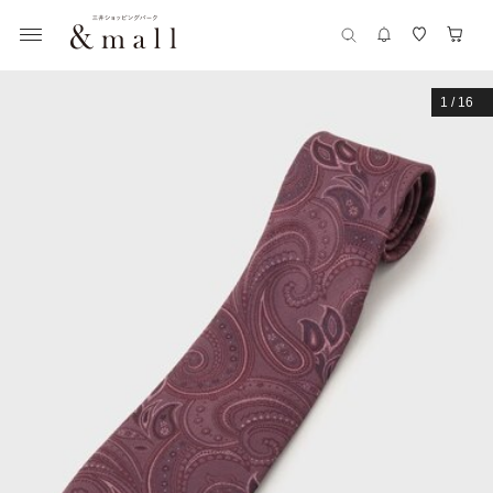
1
/
16