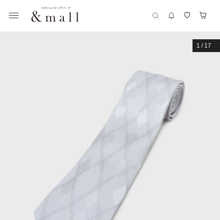
1
/
17