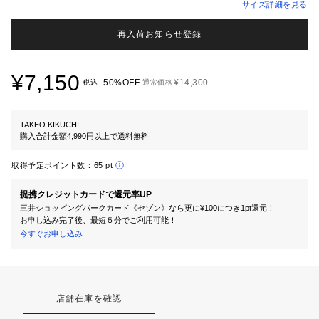
サイズ詳細を見る
再入荷お知らせ登録
¥7,150
50%OFF
¥14,300
税込
通常価格
TAKEO KIKUCHI
購入合計金額4,990円以上で送料無料
取得予定ポイント数：
65 pt
提携クレジットカードで還元率UP
三井ショッピングパークカード《セゾン》なら更に¥100につき1pt還元！
お申し込み完了後、最短５分でご利用可能！
今すぐお申し込み
店舗在庫を確認