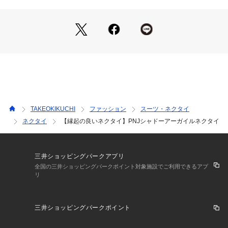
「井筒割菱」を掛け合わせた、全く新しいデザインのネクタイ
をご紹介します。
アーガイルは、スコットランド・アーガイル地方に住んでいた
キャンベル家が用いていたタータンチェックがルーツとされ、
ダイヤ柄に斜めラインが入るのが特徴的な紋様です。
そこに、日本の井筒割菱を取り入れることで、命の水をもたら
す意味や子孫繁栄、家運隆盛の象徴を込めた特別なデザインに
仕上げました。
スコットランドと日本の伝統が融合した他にはないオリジナル
ネクタイです。
TAKEOKIKUCHI
ファッション
スーツ・ネクタイ
ネクタイ
【縁起の良いネクタイ】PNJシャドーアーガイルネクタイ
井筒割菱アーガイルネクタイの魅力
1． スコットランドの伝統「アーガイル」
アーガイルは、スコットランドのアーガイル地方にルーツを持
つ伝統的な紋様。
三井ショッピングパークアプリ
ダイヤ柄が連続し、斜めラインが入る特徴的なデザインは、ク
全国の三井ショッピングパークポイント対象施設でご利用できるアプ
リ
ラシックでありながらモダンな印象を与えます。
ビジネスシーンやカジュアルな場面でも活躍する、洗練された
柄です。
三井ショッピングパークポイント
2． 日本の伝統文様「井筒割菱」を融合