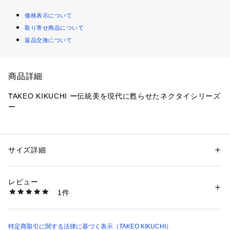
価格表示について
取り寄せ商品について
返品交換について
商品詳細
TAKEO KIKUCHI ー伝統美を現代に甦らせたネクタイシリーズ
ー
【デザインポイント】
TAKEO KIKUCHI ー日本の伝統を現代に甦らせたネクタイ
「Product Notes Japan」シリーズの特別な一品
サイズ詳細
性別：
メンズ
カテゴリー：
ファッション
 ＞ 
スーツ・ネクタイ
 ＞ 
ネクタイ
素材：シルク100％
TAKEO KIKUCHIは、独自の視点で古典柄を現代版にアップデ
生産国：日本製
レビュー
ートしました。
商品番号：
1603000010414 
（モール）
1件
070-05109 （ショップ）
スコットランドと日本の伝統が融合した「井筒割菱アーガイル
ネクタイ」
スコットランドの伝統柄「アーガイル」と、日本の伝統文様
特定商取引に関する法律に基づく表示（TAKEO KIKUCHI）