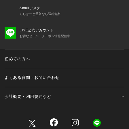
井筒割菱は、命の水をもたらす意味を持ち、水草を意匠化した
文様。
&mallデスク
そのため、子孫繁栄や家運隆盛の象徴として古くから親しまれ
ららぽーと受取なら送料無料
てきました。
この伝統的な文様をアーガイルに掛け合わせることで、縁起の
LINE公式アカウント
良さと独自性を兼ね備えたデザインに仕上げています。
お得なセール・クーポン情報配信中
3． 和と洋の調和が生む新しいデザイン
スコットランドのアーガイルと日本の井筒割菱が融合したデザ
インは、クラシックとモダン、和と洋が絶妙に調和した全く新
初めての方へ
しいスタイル。
特別な日の装いにも、日常のビジネスシーンにもマッチするネ
クタイです。
よくある質問・お問い合わせ
上品で洗練されたデザイン
縁起の良い意味を込めたデザイン
会社概要・利用規約など
井筒割菱が象徴する「命の水」「子孫繁栄」
三井不動産が展開する商業施設一覧