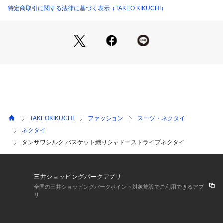
経糸には、現在では非常に希少とされる柞蚕糸（タッサーシル
特定商取引に関する法律に基づく表示（TAKEO KIKUCHI）
ク）を採用。
タッサーシルク特有の自然な光沢感と張りのある質感が、ネク
タイ全体に良質感を与えます。
耐久性にも富んでおり、長く愛用できるのも魅力です。
2． 丁寧に織り上げた張りのある生地
丹沢の職人が一つひとつ丁寧に織り上げた生地は、しっかりと
した張りがあり、結び目が美しく決まります。
スーツスタイルを格上げする、良質な仕上がりが特徴です。
TAKEOKIKUCHI
ファッション
スーツ・ネクタイ
3． 大小マルチな組織の組み合わせ
ネクタイ
大小さまざまな組織を組み合わせることで、豊かな表情を持つ
タンザワシルク バスケット織りシャドーストライプネクタイ
デザインに仕上げました。
見る角度によって異なる表情を楽しめる、奥深いデザインが魅
力です。
三井ショッピングパークアプリ
上品で洗練されたデザイン
全国の三井ショッピングパークポイント対象施設でご利用できるアプ
豊かな表情を持つネクタイ
リ
大小マルチな組織の組み合わせが、シンプルながらも奥行きの
あるデザインを実現。