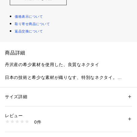
価格表示について
取り寄せ商品について
返品交換について
商品詳細
丹沢産の希少素材を使用した、良質なネクタイ
日本の技術と希少な素材が織りなす、特別なネクタイ。
神奈川県丹沢で丁寧に織り上げられた生地には、現在では希少
な「柞蚕糸（タッサーシルク）」を使用。
張りのある質感と豊かな表情が特徴で、上品さと存在感を兼ね
サイズ詳細
性別：
メンズ
備えた一品です。
カテゴリー：
ファッション
 ＞ 
スーツ・ネクタイ
 ＞ 
ネクタイ
素材：シルク100％
ビジネスシーンやフォーマルな場面で、ワンランク上のスタイ
生産国：日本製
レビュー
ルを演出します。
商品番号：
1603000010388 
（モール）
0件
070-01105 （ショップ）
素材と織りのこだわり
1． 希少な柞蚕糸（タッサーシルク）を使用