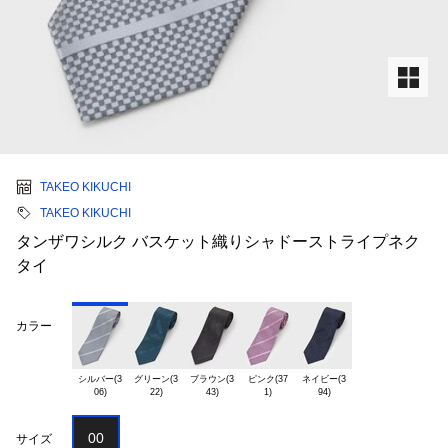
TAKEO KIKUCHI
TAKEO KIKUCHI
タンザワシルク バスケット織りシャドーストライプネク
タイ
カラー
シルバー(3

グリーン(3

ブラウン(3

ピンク(37

ネイビー(3

00
サイズ