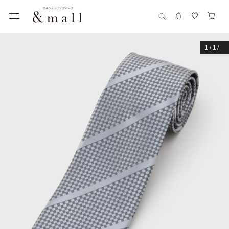
1
/
17