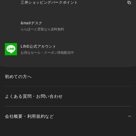
ビジネスシーンやフォーマルな場面で、洗練された印象を与え
三井ショッピングパークポイント
ます。
張りのある質感で美しい結び目
&mallデスク
張りのある生地が、結び目を美しく整え、スーツスタイルをよ
ららぽーと受取なら送料無料
り引き立てます。
LINE公式アカウント
上品感あふれる素材感
お得なセール・クーポン情報配信中
タッサーシルクの自然な光沢感が、上品で大人の魅力を演出し
ます。
【おすすめポイント】
初めての方へ
希少な素材で特別感をプラス
現在では入手が難しい柞蚕糸（タッサーシルク）を使用したネ
クタイは、特別感あふれる一品です。
よくある質問・お問い合わせ
日本の職人技が光る仕上がり
丹沢の職人が丁寧に織り上げた生地は、品質の高さが一目で伝
会社概要・利用規約など
わります。
贈り物にも最適