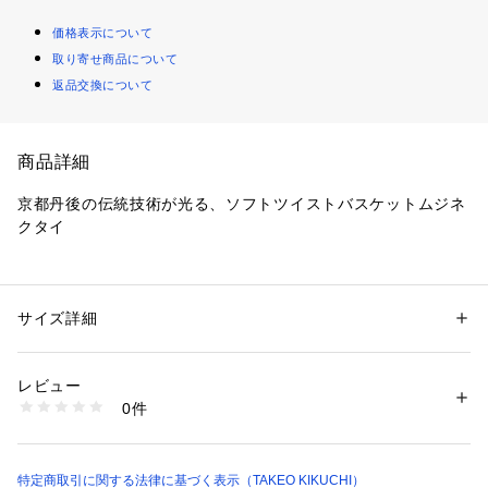
価格表示について
取り寄せ商品について
返品交換について
商品詳細
京都丹後の伝統技術が光る、ソフトツイストバスケットムジネ
クタイ
日本の伝統と職人技が織りなす、特別なネクタイをご紹介しま
す。
京都丹後で丁寧に織り上げられた生地を使用し、石を積み上げ
サイズ詳細
性別：
メンズ
たような織目が特徴の「石目組織無地柄」。
カテゴリー：
ファッション
 ＞ 
スーツ・ネクタイ
 ＞ 
ネクタイ
素材：シルク100％
和装にも使用される伝統的な織り組織が、上品感感あふれる光
生産国：日本製
レビュー
沢と柔らかな風合いを生み出します。
商品番号：
1603000010387 
（モール）
0件
上品で洗練されたデザインが、ビジネスシーンやフォーマルな
070-01107 （ショップ）
場面を格上げします。
石目組織無地柄の魅力
特定商取引に関する法律に基づく表示（TAKEO KIKUCHI）