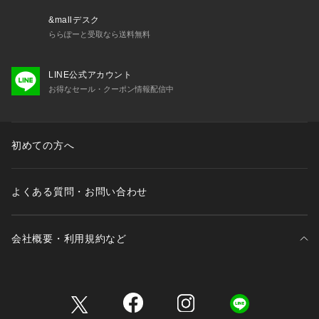
石目組織の織目が、無地柄に立体感と上品感をプラス。
ビジネスシーンやフォーマルな場面で、上品な印象を与えま
&mallデスク
す。
ららぽーと受取なら送料無料
柔らかくしなやかな質感
LINE公式アカウント
甘撚り糸を使用した生地が、柔らかくしなやかな風合いを実
お得なセール・クーポン情報配信中
現。
美しい結び目が作りやすく、快適な着用感を提供します。
和装にも使用される伝統的な織り組織
初めての方へ
和装にも使われる格式高い織り組織が、特別な場面にもふさわ
しい一品に仕上がっています。
よくある質問・お問い合わせ
おすすめポイント
伝統とモダンが融合したデザイン
京都丹後の伝統技術を活かした石目組織が、シンプルながらも
会社概要・利用規約など
奥深いデザインを実現。
和の要素を取り入れたネクタイは、他にはない特別感を演出し
ます。
三井不動産が展開する商業施設一覧
上品感と実用性を兼ね備えた一品
上品な光沢感と柔らかな風合いが、日常使いから特別なシーン