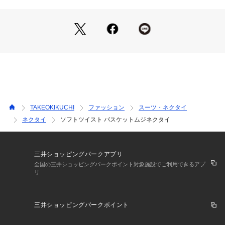
1． 石を積み上げたような独特の織目
「石目組織」とは、石を積み上げたような織目が特徴の伝統的
な織り組織。
その独特な表情が、シンプルな無地柄に奥行きと深みを与えま
す。
和装にも使用される格式高いデザインで、特別な場面にもふさ
わしい一品です。
2． 上品感ある光沢感
京都丹後の職人技が生み出す、上品で美しい光沢感。
TAKEOKIKUCHI
ファッション
スーツ・ネクタイ
伝統的な織り組織が、スーツスタイルに洗練された印象をプラ
ネクタイ
ソフトツイスト バスケットムジネクタイ
スします。
3． 甘撚り糸が生む柔らかな風合い
緯糸には甘撚り糸を使用。
三井ショッピングパークアプリ
緩く撚られた糸が空気を含むことで、柔らかくしなやかな風合
全国の三井ショッピングパークポイント対象施設でご利用できるアプ
リ
いを実現しました。
肌触りが良く、結びやすいのも魅力です。
三井ショッピングパークポイント
上品で洗練されたデザイン
シンプルながらも奥深い無地柄