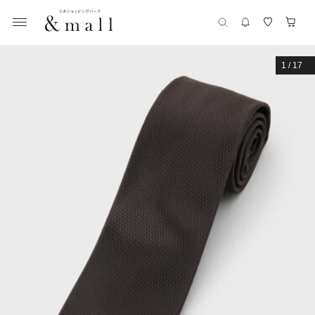
1
/
17