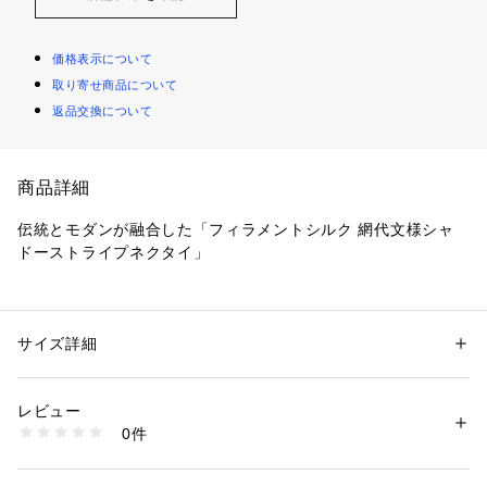
価格表示について
取り寄せ商品について
返品交換について
商品詳細
伝統とモダンが融合した「フィラメントシルク 網代文様シャ
ドーストライプネクタイ」
日本の伝統的な網代（あじろ）文様を現代風にアップデート
し、特別なシルク糸で織り上げた「網代文様シャドーストライ
プネクタイ」をご紹介します。
サイズ詳細
性別：
メンズ
3種類の異なるシルク糸を撚り合わせた特別な素材と、光沢感
カテゴリー：
ファッション
 ＞ 
スーツ・ネクタイ
 ＞ 
ネクタイ
素材：シルク100％
のあるサテン組織を組み合わせたデザインが、奥行きと上品感
生産国：日本製
レビュー
を演出。
商品番号：
1603000010386 
（モール）
0件
伝統とモダンが調和した、洗練された一本です。
070-01106 （ショップ）
【デザインポイント】