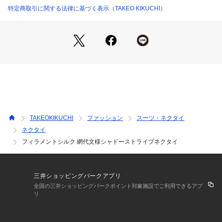
1． 伝統的な網代文様を現代風にアレンジ
特定商取引に関する法律に基づく表示（TAKEO KIKUCHI）
日本の伝統的な網代文様をベースに、現代的な感性でアップデ
ート。
繊細で美しい文様が、ネクタイ全体に上品な印象を与えます。
伝統を感じさせながらも、モダンなスタイルにマッチするデザ
インです。
2． 特別なシルク糸を使用
＊＊正絹・絹紡糸・柞蚕糸（タッサーシルク）＊＊の3種類の
異なるシルク糸を撚り合わせた特別な素材を採用。
それぞれの糸の特性を活かし、独特な発色と風合いを実現しま
TAKEOKIKUCHI
ファッション
スーツ・ネクタイ
した。
ネクタイ
シルク本来の光沢感が、ネクタイ全体に上品感をプラスしま
フィラメントシルク 網代文様シャドーストライプネクタイ
す。
3． 光沢感と奥行きを生むシャドーストライプ
光沢のあるサテンストライプと異なる地組織を組み合わせたシ
三井ショッピングパークアプリ
ャドーストライプデザイン。
全国の三井ショッピングパークポイント対象施設でご利用できるアプ
柄に奥行きと立体感を与え、見る角度によって異なる表情を楽
リ
しめます。
シンプルながらも存在感のある仕上がりが特徴です。