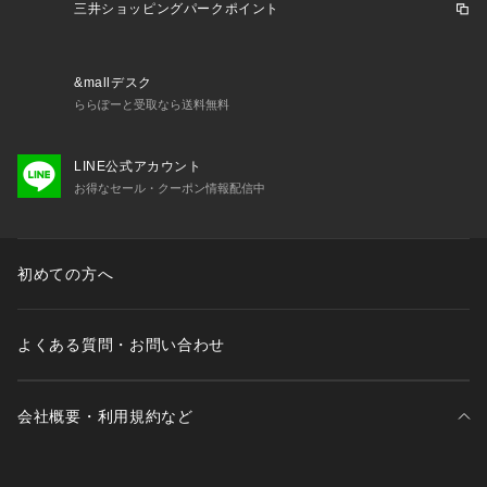
三井ショッピングパークポイント
【デザインディテール】
1． 独特な発色と風合い
3種類のシルク糸を染色することで、それぞれの糸の特性が際
&mallデスク
立つ独特な発色を実現。
ららぽーと受取なら送料無料
ドライタッチな表面感と、深みのある色合いがネクタイ全体に
上品な印象を与えます。
LINE公式アカウント
お得なセール・クーポン情報配信中
2． 上品感あふれるサテンストライプ
光沢感のあるサテンストライプが、ネクタイ全体に華やかさを
プラス。
シルク糸の美しい光沢と相まって、フォーマルな場面にもふさ
初めての方へ
わしい上品感を演出します。
3． 奥行きのある柄と表面感
よくある質問・お問い合わせ
異なる地組織を組み合わせることで、柄に奥行きと立体感をプ
ラス。
シンプルなストライプ柄ながらも、見る角度によって異なる表
会社概要・利用規約など
情を楽しめるデザインです。
【おすすめポイント】