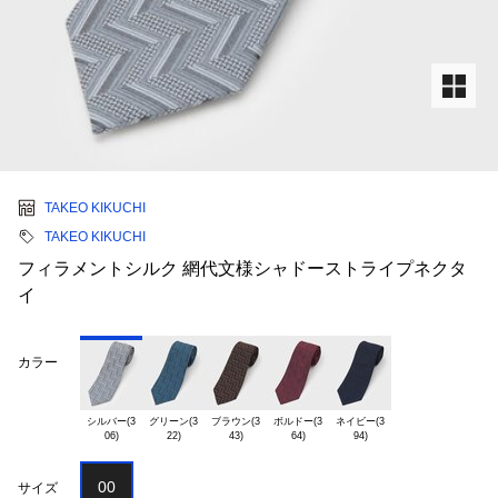
TAKEO KIKUCHI
TAKEO KIKUCHI
フィラメントシルク 網代文様シャドーストライプネクタ
イ
カラー
シルバー(3

グリーン(3

ブラウン(3

ボルドー(3

ネイビー(3

00
サイズ