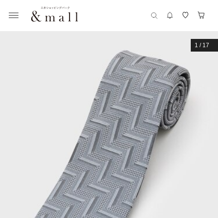
1
/
17