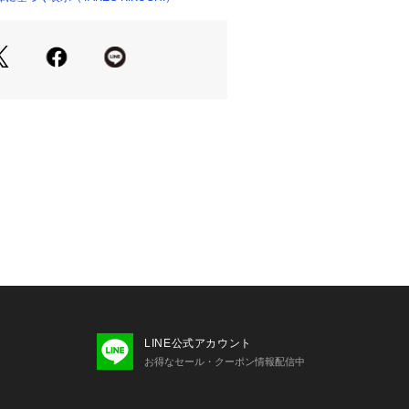
ことにより、自然なムラ感を表現して
たエレガントなエンボスレザーです。
入れ×12 オープンポケット×2 小銭入
ト、また大切な方への贈りものとしても
り、実際よりも色味が違って見える場
た、パソコン・スマートフォンなどの
製品と画像のカラーが異なる場合もご
LINE公式アカウント
お得なセール・クーポン情報配信中