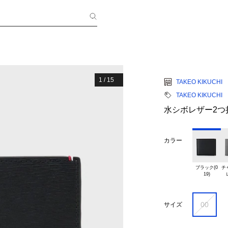
1
/
15
TAKEO KIKUCHI
TAKEO KIKUCHI
水シボレザー2つ
カラー
ブラック(0

チ
00
サイズ