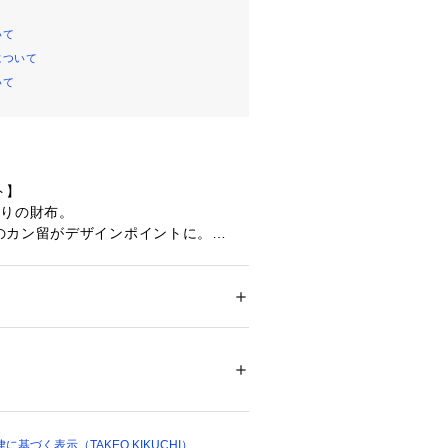
いて
について
いて
ト】
折りの財布。
のカン留がデザインポイントに。
ケット4枚分のほかに、札入れ部分に
ト8枚分、コインケースもあり収納力
ション
 ＞ 
財布・ケース
 ＞ 
財布
ボスレザーを使用。
10377 
（モール）
ムで鞣した下地に更にタンニンでレタ
ップ）
を持たせた下地を作り、その後細かい
工をして微粒子顔料にてベースの色を
のエアーと圧を調整したシャドウスプ
基づく表示（TAKEO KIKUCHI）