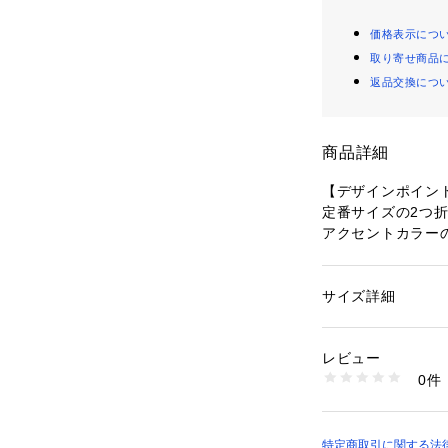
価格表示につ
取り寄せ商品
返品交換につ
商品詳細
【デザインポイン
定番サイズの2つ
アクセントカラー
見開きのカードポ
隠しカードポケッ
があります。
サイズ詳細
性別：
メンズ
カテゴリー：
ファッ
素材：牛革
【素材・特性】
生産国：中国製
レビュー
コンビ鞣しのエン
商品番号：
16030000
0件
ドラムにてクロー
070-05402 （ショ
ンして染色コシ感
水シボの型押し加
吹き付け染色機械
特定商取引に関する法律に