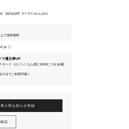
込
50%OFF
通常価格
¥22,000
円以上で送料無料
00 pt
ドで還元率UP
カード《セゾン》なら更に¥100につき1pt還
短５分でご利用可能！
再入荷お知らせ登録
を確認