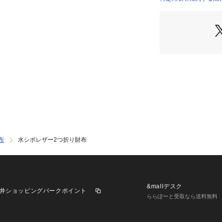
レーで染料を吹く
革らしさを強調し
【仕様】
・札入れ×2 カード
れ×1
ギフト/プレゼン
おすすめです。
※照明の関係によ
合があります。ま
布
水シボレザー2つ折り財布
環境により、若干
ざいます。
&mallデスク
井ショッピングパークポイント
ららぽーと受取なら送料無料