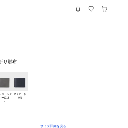
折り財布
ャコールグ

ネイビー(0

レー(013

サイズ詳細を見る