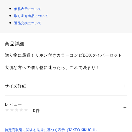
価格表示について
取り寄せ商品について
返品交換について
商品詳細
贈り物に最適！リボン付きカラーコンビBOXタイバーセット
大切な方への贈り物に迷ったら、これで決まり！
「リボン付きカラーコンビBOXセット」は、洗練されたデザイ
ンと実用性を兼ね備えた特別なギフトアイテムです。
開けた瞬間に広がる上品な雰囲気と細部にまでこだわったデザ
サイズ詳細
性別：
メンズ
インが贈る人のセンスを引き立てます。
カテゴリー：
ファッション
 ＞ 
スーツ・ネクタイ
 ＞ 
ネクタイ
素材：ネクタイ: よこ糸 シルク100％ たて糸 ポリエステル100％ タイバー
生産国：ネクタイ：中国製 タイバー：日本製
レビュー
セットの魅力ポイント
商品番号：
1603000010358 
（モール）
0件
1．大剣のメランジ表現で上品な立体感を演出
070-01191 （ショップ）
ベーシックな無地柄の大剣は、メランジ技法を採用。
シンプルながらも奥行きのあるデザインで、どんなシーンにも
マッチします。
特定商取引に関する法律に基づく表示（TAKEO KIKUCHI）