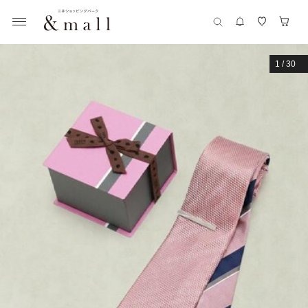
1
/
30