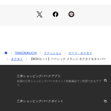
フォーマルな場面でも、さりげない上品さをプラス。
2．小剣の遊び心で個性をプラス
シンプルなストライプ柄の小剣は、大剣とBOXのカラーを絶妙
に組み合わせたデザイン。
ビジネスシーンでは控えめな個性を、カジュアルな場面ではお
しゃれなアクセントを演出します。
3．タイバー付きでコーディネートが完成
定番のネクタイに加え、遊び心ある小剣とベーシックなタイバ
TAKEOKIKUCHI
ファッション
スーツ・ネクタイ
ーがセットに。
ネクタイ
【BOXセット】ベーシック メランジ ネクタイ＆タイバー
これ一つで、スタイリッシュなコーディネートが完成します。
忙しい朝でも迷わず使える便利さが魅力です。
贈り物に最適な理由
三井ショッピングパークアプリ
リボン付きの上品感あるパッケージ
全国の三井ショッピングパークポイント対象施設でご利用できるアプ
リ
開ける瞬間のワクワク感を演出。
特別な日の贈り物にぴったりです。
三井ショッピングパークポイント
実用性とデザイン性の両立
ビジネスからカジュアルまで幅広く使えるため、贈られた方も