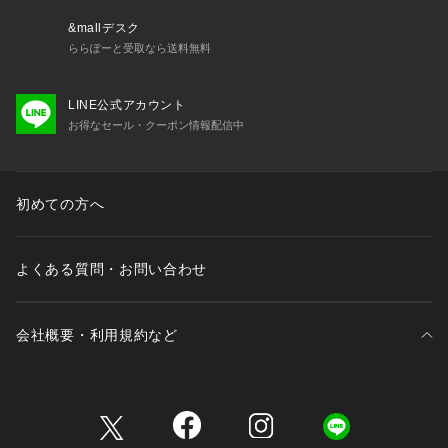
大満足。
「使えるギフト」として喜ばれること間違いなし！
&mallデスク
ららぽーと受取なら送料無料
特別な瞬間を彩るギフト
誕生日、記念日、父の日、退職祝いなど、あらゆるシーンで活
LINE公式アカウント
躍します。
お得なセール・クーポン情報配信中
ギフト/プレゼント、また大切な方への贈りものとしてもおす
すめです。
初めての方へ
※照明の関係により、実際よりも色味が違って見える場合があ
ります。また、パソコン・スマートフォンなどの環境により、
よくある質問・お問い合わせ
若干製品と画像のカラーが異なる場合もございます。
会社概要・利用規約など
三井不動産が展開する商業施設一覧