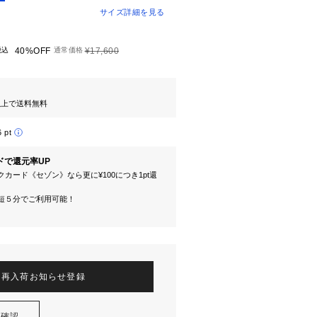
サイズ詳細を見る
税込
40%OFF
通常価格
¥17,600
円以上で送料無料
6 pt
ドで還元率UP
カード《セゾン》なら更に¥100につき1pt還
短５分でご利用可能！
再入荷お知らせ登録
を確認