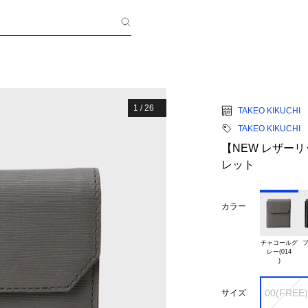
1
/
26
TAKEO KIKUCHI
TAKEO KIKUCHI
【NEW レザー
レット
カラー
チャコールグ

ブ
レー(014

00(FREE)
サイズ