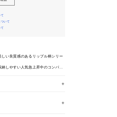
いて
について
いて
美しい良質感のあるリップル柄シリー
収納しやすい人気急上昇中のコンパク
ト】
ザー「リップル」を使用したコンパク
ション
 ＞ 
財布・ケース
 ＞ 
財布
グリーン、チャコールグレー、ネイビ
09837 
（モール）
ウンと色展開も豊富。
ップ）
もさらにコンパクトなデザインなが