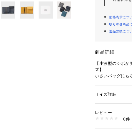
価格表示につ
取り寄せ商品
返品交換につ
商品詳細
【小波型のシボが
ズ】
小さいバッグにも
ト財布
【デザインポイン
サイズ詳細
性別：
メンズ
小波シボ型押しレ
カテゴリー：
ファッ
素材：牛革
ト財布です。
生産国：ベトナム製
レビュー
ブラック、ペトロ
商品番号：
16030000
0件
ー、キャメルブラ
G87-01372 （ショ
2つ折り財布より