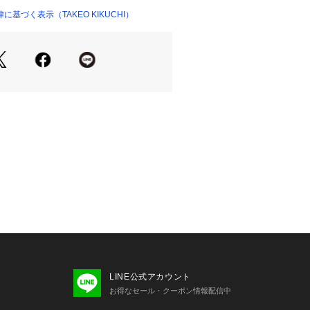
げることなく収納が可能で、小銭も取
基づく表示（TAKEO KIKUCHI）
要最低限のカードも収納できるとても
なっています。
ますことが主流になってきている中、
持ち運びにも場所を選ばず、とても人
ので、GIFTや買い替えの際におスス
です。
最適です。
れ×1 小銭入れ×1 カードポケット×8
と一部店舗限定展開の商品になります。
り、実際よりも色味が違って見える場
LINE公式アカウント
た、パソコン・スマートフォンなどの
お得なセール・クーポン情報配信中
製品と画像のカラーが異なる場合もご