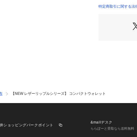
ら、お札を折り曲
特定商取引に関する法律に
り出しやすく、必
使いやすい設計に
携帯で支払いを済
コンパクト財布は
気急上昇中の財布な
メしたいデザイン
父の日ギフトにも
【仕様】
・ポケット数：札入
布
【NEW レザーリップルシリーズ】 コンパクトウォレット
この商品はWEB
※照明の関係によ
&mallデスク
井ショッピングパークポイント
合があります。ま
ららぽーと受取なら送料無料
環境により、若干