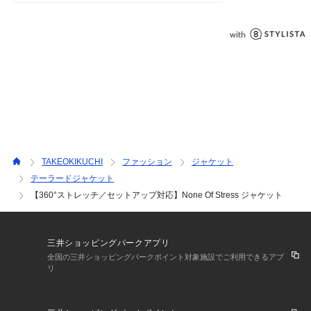
ジャケット・パンツ素材にフィットするピンヘッド柄が秀逸
で、遠目無地の無地柄素材で近年非常にタケオキクチでも人気
のある柄になります。
【おすすめスタイリング】
インナーにはテーラードTシャツと呼ばれるクルーネックのジ
ャージを合わせた、程よいリラックス感のあるスタイリングが
おすすめです。
※セットアップ対応可 組下：931－71009
TAKEOKIKUCHI
ファッション
ジャケット
テーラードジャケット
※照明の関係により、実際よりも色味が違って見える場合があ
【360°ストレッチ／セットアップ対応】None Of Stress ジャケット
ります。また、パソコン・スマートフォンなどの環境により、
若干製品と画像のカラーが異なる場合もございます。
三井ショッピングパークアプリ
全国の三井ショッピングパークポイント対象施設でご利用できるアプ
リ