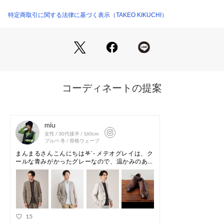
＜パターンへのこだわり＞
パターン技術により、丸みのある肩回りとほどよい立体感を持
特定商取引に関する法律に基づく表示（TAKEO KIKUCHI）
たせたバストが特徴的。
型崩れを防ぐため、TAKEO KIKUCHI独自の毛芯を肩から胸に
かけて据えています。
動きやすさとスタイリッシュさの両立を実現しました。
ビジネス対応の2つ釦のテーラードジャケットデザイン。
肩周りに丸みをつけ、バストは立体感を持たせた美しいシルエ
ット。
軽い仕立てを追求しています。
移動ではストレッチ性に富み、シワも気にせず着用することが
できるリラクシーなジャケットです。
洗濯時に水抜けしやすい仕様になっています。
裏仕様は背抜き仕様。
【仕様】
・ポケット数：左胸×1 横×2 内側×4
【素材・特性】
日本の合繊素材の中心地の北陸合繊。
その地区から生み出された次世代型ストレッチ素材です。