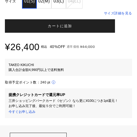
01(S)
02(M)
03(L)
04(LL)
サイズ
サイズ詳細を見る
カートに追加
¥26,400
40%OFF
¥44,000
税込
通常価格
TAKEO KIKUCHI
購入合計金額4,990円以上で送料無料
取得予定ポイント数：
240 pt
提携クレジットカードで還元率UP
三井ショッピングパークカード《セゾン》なら更に¥100につき1pt還元！
お申し込み完了後、最短５分でご利用可能！
今すぐお申し込み