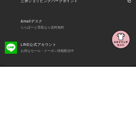
三井ショッピングパークポイント
&mallデスク
ららぽーと受取なら送料無料
LINE公式アカウント
お得なセール・クーポン情報配信中
初めての方へ
よくある質問・お問い合わせ
会社概要・利用規約など
三井不動産が展開する商業施設一覧