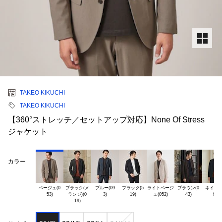
TAKEO KIKUCHI
TAKEO KIKUCHI
【360°ストレッチ／セットアップ対応】None Of Stress
ジャケット
カラー
ベージュ(0

ブラック(メ

ブルー(09

ブラック(5

ライトベージ

ブラウン(0

ネイビー(
ランジ)(0
