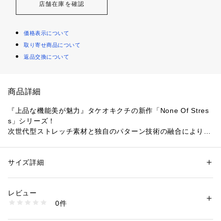
店舗在庫を確認
価格表示について
取り寄せ商品について
返品交換について
商品詳細
『上品な機能美が魅力』タケオキクチの新作「None Of Stres
s」シリーズ！
次世代型ストレッチ素材と独自のパターン技術の融合により、
最上の着心地を追求したジャケットとパンツが誕生。
＜素材へのこだわり＞
サイズ詳細
性別：
メンズ
糸から染色加工までを一貫して国内で生産することで良質な仕
カテゴリー：
ファッション
 ＞ 
ジャケット
 ＞ 
テーラードジャケット
素材：表地: ナイロン78％ ポリエステル12％ ポリウレタン10％ 裏地: ポ
上がりを実現。
リエステル65％ 複合繊維（ポリエステル）35％
レビュー
合繊素材に珍しいピンヘッド柄が、どんなシーンにも対応可能
生産国：中国製
0件
にしてくれます。
商品番号：
1603000009692 
（モール）
931-41009 （ショップ）