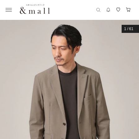
1
/
61