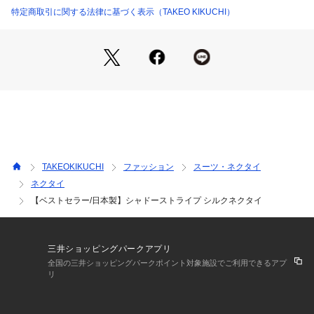
お持ちのスーツ、シャツに合わせるにはベストの定番になれる
特定商取引に関する法律に基づく表示（TAKEO KIKUCHI）
ネクタイです。
大切な方へのギフトとしてもお薦めです。
ギフト/プレゼント、また大切な方への贈りものとしてもおす
すめです。
TAKEOKIKUCHI
ファッション
スーツ・ネクタイ
ネクタイ
【ベストセラー/日本製】シャドーストライプ シルクネクタイ
三井ショッピングパークアプリ
全国の三井ショッピングパークポイント対象施設でご利用できるアプ
リ