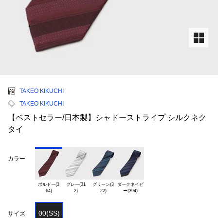
TAKEO KIKUCHI
TAKEO KIKUCHI
【ベストセラー/日本製】シャドーストライプ シルクネク
タイ
カラー
ボルドー(3

グレー(31

グリーン(3

ダークネイビ

00(SS)
サイズ