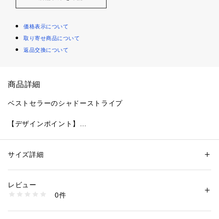
価格表示について
取り寄せ商品について
返品交換について
商品詳細
ベストセラーのシャドーストライプ
【デザインポイント】
TAKEO KIKUCHIのベストセラーになっているシャドーストラ
イプネクタイ。
どんなスーツにも品格を保てると、ベテランビジネスマンから
サイズ詳細
性別：
メンズ
フレッシャービジネスマンまで幅広くご愛用頂いています。
カテゴリー：
ファッション
 ＞ 
スーツ・ネクタイ
 ＞ 
ネクタイ
素材：シルク100％
生産国：日本製
レビュー
同色系のレジメンタル
商品番号：
1603000008013 
（モール）
0件
朱子織、レップ、バスケットと組織を分けて凹凸をだして奥行
070-01180 （ショップ）
を出した、こだわりのレジメンタルにピンドットを加えアクセ
ントを付けています。