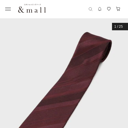
1
/
25