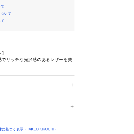
いて
について
いて
ト】
感でリッチな光沢感のあるレザーを贅
すい様に傷が目立ちにくい型押しレザ
ッチバッグ。
、ネイビー、ブラック、型押しブラッ
 ＞ 
クラッチバッグ
カラーは、薄金のメッキの金具が上品な
02208 
（モール）
ップ）
ブラック(019)カラーは、シルバーカラ
キリとしたシック仕上がりになりま
基づく表示（TAKEO KIKUCHI）