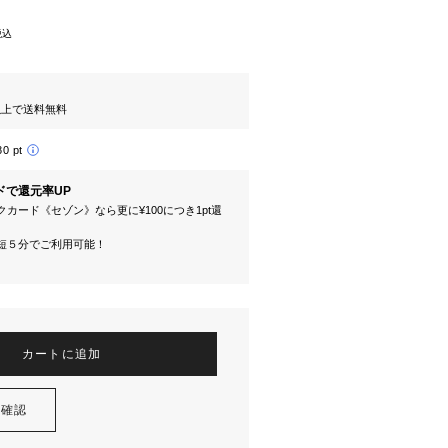
税込
円以上で送料無料
80 pt
ドで還元率UP
カード《セゾン》なら更に¥100につき1pt還
短５分でご利用可能！
カートに追加
を確認