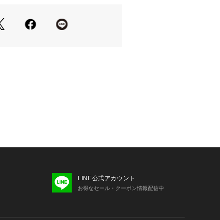
×4
トとしてもお薦めです。
り、実際よりも色味が違って見える場
た、パソコン・スマートフォンなどの
製品と画像のカラーが異なる場合もご
LINE公式アカウント
お得なセール・クーポン情報配信中