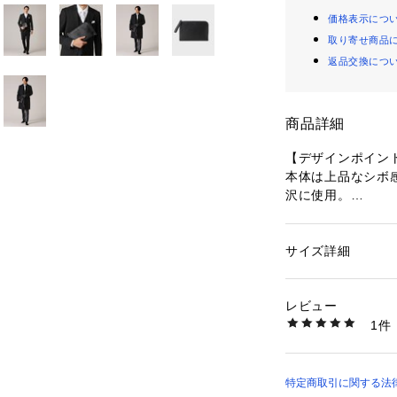
価格表示につ
取り寄せ商品
返品交換につ
商品詳細
【デザインポイン
本体は上品なシボ
沢に使用。
日常的に使用しや
ーを採用したクラ
サイズ詳細
性別：
メンズ
カラーはキャメル
カテゴリー：
バッグ
素材：牛革
クの4色展開。
生産国：ベトナム製
レビュー
キャメル(042)
商品番号：
16030000
1件
仕上がり。
070-01355 （ショ
ネイビー(093)、
ーのメッキでスッ
す。
特定商取引に関する法律に