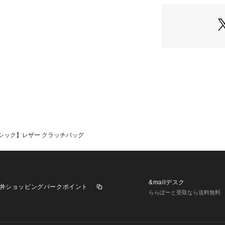
※ポケット数:内側
大切な方へのギフ
※照明の関係によ
合があります。ま
環境により、若干
ざいます。
シック】レザー クラッチバッグ
&mallデスク
井ショッピングパークポイント
ららぽーと受取なら送料無料