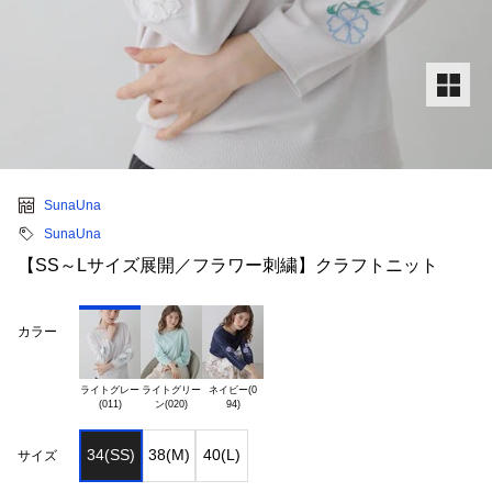
SunaUna
SunaUna
【SS～Lサイズ展開／フラワー刺繍】クラフトニット
カラー
ライトグレー

ライトグリー

ネイビー(0

34(SS)
38(M)
40(L)
サイズ