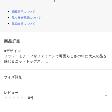
価格表示について
取り寄せ商品について
返品交換について
商品詳細
●デザイン
フラワーモチーフがフェミニンで可愛らしさの中に大人の品を
感じるニットトップス。
モチーフはシフォンにオーガンジーを重ね、立体感のある表情
に仕上げました。
小花と葉は本体に刺繍で表現して奥行きを持たせ、散りばめた
サイズ詳細
性別：
レディース
ビーズが、さりげない光沢とリッチ感を添えています。
カテゴリー：
ファッション
 ＞ 
トップス
 ＞ 
ニット・セーター
素材：本体: レーヨン65％ ナイロン35％ モチーフ部分: ポリエステル10
衿元はデコルテを美しく見せるハートネックデザイン。
0％ ししゅう糸: ポリエステル100％
レビュー
七分袖のパフスリーブが程よいボリュームを生み、甘さを抑え
生産国：中国製
0件
たすっきりとした印象に。
商品番号：
1602900003213 
（モール）
K92-15301 （ショップ）
一枚着として華やかさがあり、上品に着こなせるニットトップ
スです。