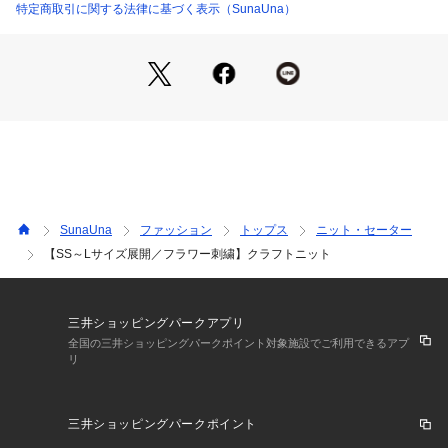
特定商取引に関する法律に基づく表示（SunaUna）
●素材
着心地のよい合繊素材で初夏まで着用いただけます。
●着こなしポイント
フレアスカートやタイトスカートと合わせればフェミニンなハ
ートネックとフラワーモチーフが引き立ち上品な印象に仕上が
ります。
一枚着として着用しシンプルなボトムと合わせるだけで華やか
で女性らしいスタイリングが完成します。
SunaUna
ファッション
トップス
ニット・セーター
【SS～Lサイズ展開／フラワー刺繍】クラフトニット
※照明の関係により、実際よりも色味が違って見える場合があ
ります。また、パソコン・スマートフォンなどの環境により、
若干製品と画像のカラーが異なる場合もございます。
三井ショッピングパークアプリ
全国の三井ショッピングパークポイント対象施設でご利用できるアプ
リ
三井ショッピングパークポイント