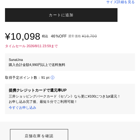
サイズ詳細を見る
カートに追加
¥10,098
46%OFF
¥18,700
税込
通常価格
タイムセール 2026/8/11 23:59まで
SunaUna
購入合計金額4,990円以上で送料無料
取得予定ポイント数：
91 pt
提携クレジットカードで還元率UP
三井ショッピングパークカード《セゾン》なら更に¥100につき1pt還元！
お申し込み完了後、最短５分でご利用可能！
今すぐお申し込み
店舗在庫を確認