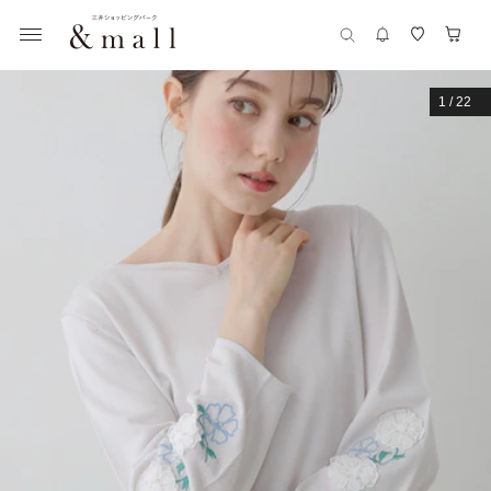
1
/
22