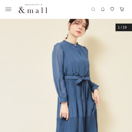
1
/
19