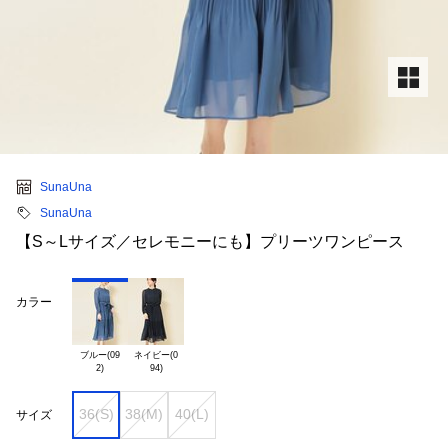
SunaUna
SunaUna
【S～Lサイズ／セレモニーにも】プリーツワンピース
カラー
ブルー(09

ネイビー(0

36(S)
38(M)
40(L)
サイズ