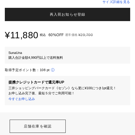
サイズ詳細を見る
再入荷お知らせ登録
¥11,880
60%OFF
¥29,700
税込
通常価格
SunaUna
購入合計金額4,990円以上で送料無料
取得予定ポイント数：
108 pt
提携クレジットカードで還元率UP
三井ショッピングパークカード《セゾン》なら更に¥100につき1pt還元！
お申し込み完了後、最短５分でご利用可能！
今すぐお申し込み
店舗在庫を確認