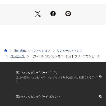
きれいめなワンピースなのでお仕事や入卒業のセレモニーにも
おすすめです。
【仕様】
・ポケットなし
・前ボタン
・ウエスト総ゴム
・袖以外裏地あり
※こちらの商品はやや透け感があります。
SunaUna
ファッション
ワンピース・ドレス
ワンピース
【S～Lサイズ／セレモニーにも】プリーツワンピース
※照明の関係により、実際よりも色味が違って見える場合があ
ります。また、パソコン・スマートフォンなどの環境により、
若干製品と画像のカラーが異なる場合もございます。
三井ショッピングパークアプリ
全国の三井ショッピングパークポイント対象施設でご利用できるアプ
リ
三井ショッピングパークポイント