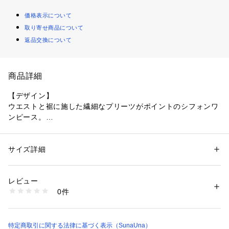
価格表示について
取り寄せ商品について
返品交換について
商品詳細
【デザイン】
ウエストと裾に施した繊細なプリーツがポイントのシフォンワ
ンピース。
裾のなびきが美しく、スタンド衿なのできっちり感もあり、着
こなしの幅が広がります。
ウエストリボン付き。
サイズ詳細
性別：
レディース
カテゴリー：
ファッション
 ＞ 
ワンピース・ドレス
 ＞ 
ワンピース
素材：表地: ポリエステル100％ 裏地: ポリエステル100％
【素材】
生産国：中国製
レビュー
やわらかく程よい透け感のあるシフォン素材が軽やかで女性ら
商品番号：
1602900003205 
（モール）
0件
しい印象。
K92-55125 （ショップ）
繊細なプリーツにも適したシフォン素材です。
【着こなしポイント】
特定商取引に関する法律に基づく表示（SunaUna）