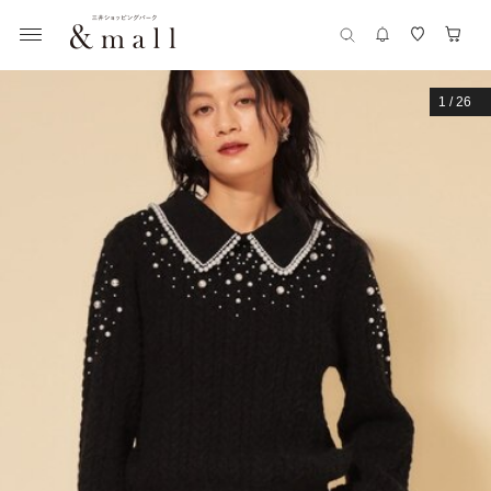
1
/
26