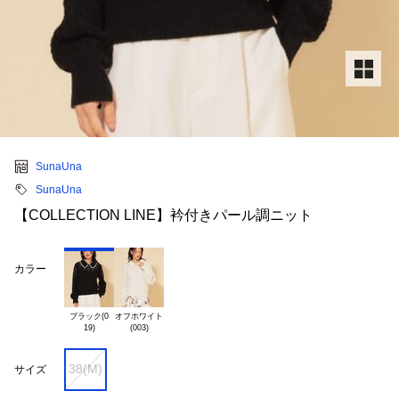
SunaUna
SunaUna
【COLLECTION LINE】衿付きパール調ニット
カラー
ブラック(0

オフホワイト

38(M)
サイズ