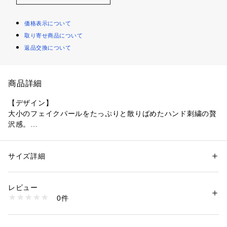
価格表示について
取り寄せ商品について
返品交換について
商品詳細
【デザイン】
大小のフェイクパールをたっぷりと散りばめたハンド刺繍の贅
沢感。
オーセンティックな総ケーブル柄と衿に施したフェイクパール
が醸し出す女性らしい遊び心がポイントです。
サイズ詳細
性別：
レディース
【素材】
カテゴリー：
ファッション
 ＞ 
トップス
 ＞ 
ニット・セーター
素材：ナイロン50％ 毛42％ アクリル8％
紡毛糸とヘアリーな糸を合わせて編み、ケーブル柄の立体感が
生産国：中国製
レビュー
出て暖かみを感じる編地。
商品番号：
1602900003151 
（モール）
0件
ミドルゲージながら、近年の高い気温感に合わせて着易いよう
K92-14010 （ショップ）
に厚すぎない肉感。