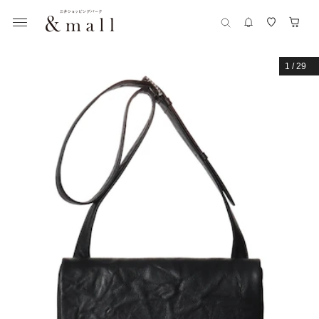
1
/
29