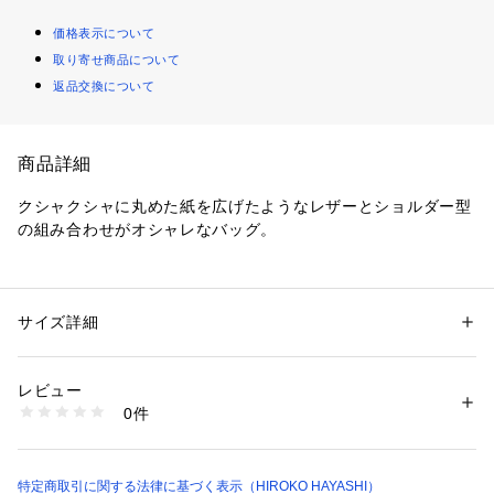
価格表示について
取り寄せ商品について
返品交換について
商品詳細
クシャクシャに丸めた紙を広げたようなレザーとショルダー型
の組み合わせがオシャレなバッグ。
【デザイン】
BEFANA…イタリアに伝わる魔女。
ほうきに乗って空を飛び、良い子には素敵なプレゼントを、悪
サイズ詳細
性別：
レディース
い子には靴下に炭を入れる。
カテゴリー：
バッグ
 ＞ 
ショルダーバッグ
素材：やぎ革
生産国：日本製
レビュー
やわらかい革が体にフィットし、小ぶりながらマチが大きめで
商品番号：
1601800001641 
（モール）
0件
容量はしっかりとあります。
709-11237 （ショップ）
本体と蓋が一体のユニークな作りはヒロコハヤシならでは。
ショルダーベルトの長さ調節は広めで、ななめ掛けから、短く
して肩掛けまでお持ちいただけます。
特定商取引に関する法律に基づく表示（HIROKO HAYASHI）