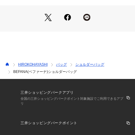
内ポケットも充実しており、細かな物の収納に困りません。
シワ感を生かすため、極力ステッチを見せない方法で作り上げ
てます。
ポケット数：外側×1/内側×4
【素材】
シワ加工したやぎ革を贅沢に使用したリッチなデザインです。
HIROKOHAYASHI
バッグ
ショルダーバッグ
※揉んでシワを出している為、シワに個体差があります。
BEFANA(ベファーナ)ショルダーバッグ
三井ショッピングパークアプリ
全国の三井ショッピングパークポイント対象施設でご利用できるアプ
リ
三井ショッピングパークポイント