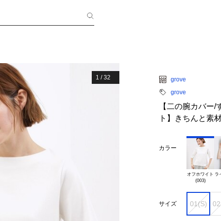
1
/
32
grove
grove
【二の腕カバー/
ト】きちんと素材
カラー
オフホワイト

ラ
01(S)
02
サイズ