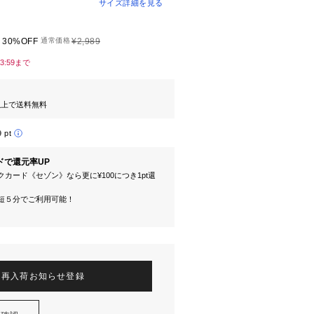
サイズ詳細を見る
30%OFF
通常価格
¥2,989
23:59まで
円以上で送料無料
9 pt
ドで還元率UP
カード《セゾン》なら更に¥100につき1pt還
短５分でご利用可能！
再入荷お知らせ登録