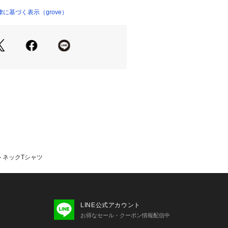
に基づく表示（grove）
スムース素材を使用し、なめらかな肌
縮性を両立。
カジュアルになりすぎないのもポイン
ット・抗菌防臭の機能付き◎
カートと合わせれば、オフィスシーン
めスタイルに。
ディガンのインナーとしても使いやす
ら品のある着こなしが完成します。
取り入れやすく、ワードローブに一枚
シャツです。
トネックTシャツ
陽光線中の紫外線（UV）を通しにくく
は永久的ではありません。
菌防臭加工をしております。この効果
ません。
LINE公式アカウント
お得なセール・クーポン情報配信中