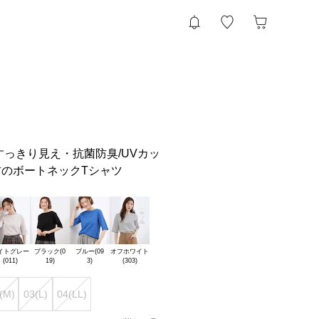
すっきり見え・抗菌防臭/UVカッ
のボートネックTシャツ
イトグレー

ブラック(0

ブルー(09

オフホワイト

(M)
03(L)
04(LL)