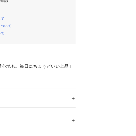
を確認
いて
について
いて
着心地も。毎日にちょうどいい上品T
に見せてくれるボートネックで、シン
らしいカットソー。
ブが肩まわりをすっきりと見せ、程よ
ション
 ＞ 
トップス
 ＞ 
Tシャツ・カットソー
 ポリウレタン5％
くれる五分袖で安心感のあるシルエッ
。
11966 
（モール）
なく丸いメタルホックをあしらい、後
ップ）
い上品さをプラスしています。