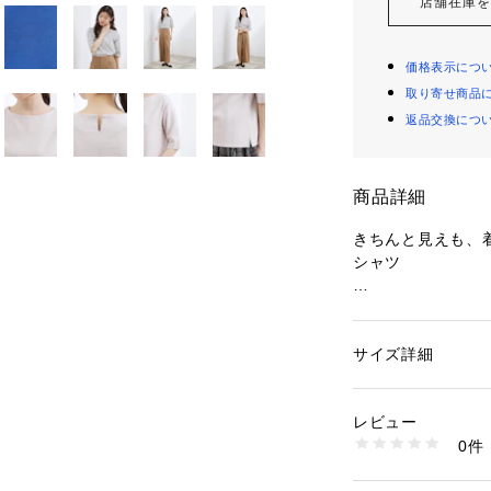
店舗在庫
価格表示につ
取り寄せ商品
返品交換につ
商品詳細
きちんと見えも、
シャツ
【デザイン】
デコルテをきれい
プルながらも女性
サイズ詳細
性別：
レディース
セットインスリー
カテゴリー：
ファッ
素材：コットン95％
く二の腕を隠して
生産国：中国製
レビュー
トに仕上げました
商品番号：
16017000
0件
バックにはさりげ
768-15366 （ショ
ろ姿まで抜かりな