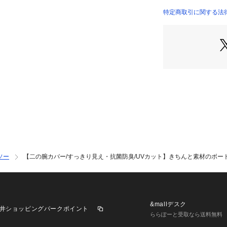
【素材】
特定商取引に関する法律
綿ポリウレタンの
触りとほどよい伸
クリアな表面感で
トです。
夏に嬉しいUVカ
【スタイリング】
ワイドパンツやス
にも使えるきれい
ジャケットやカー
く、シンプルなが
オンにもオフにも
あると重宝するT
ソー
【二の腕カバー/すっきり見え・抗菌防臭/UVカット】きちんと素材のボー
※この製品は、太
します。この効果
※この製品は、抗
は永久的ではあり
&mallデスク
井ショッピングパークポイント
ららぽーと受取なら送料無料