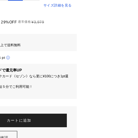
サイズ詳細を見る
29%OFF
通常価格
¥3,979
円以上で送料無料
5 pt
ドで還元率UP
カード《セゾン》なら更に¥100につき1pt還
短５分でご利用可能！
カートに追加
を確認