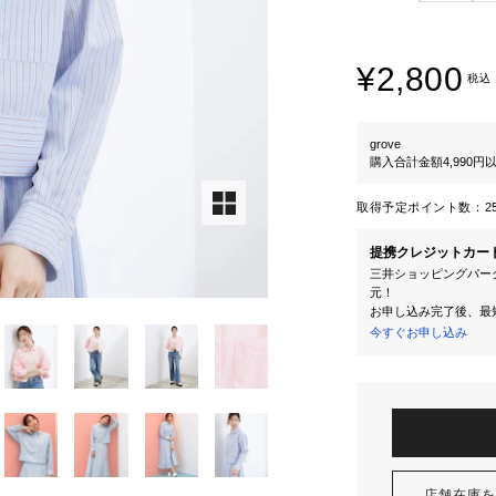
¥2,800
税込
grove
購入合計金額4,990
取得予定ポイント数：
2
提携クレジットカー
三井ショッピングパーク
元！
お申し込み完了後、最
今すぐお申し込み
店舗在庫