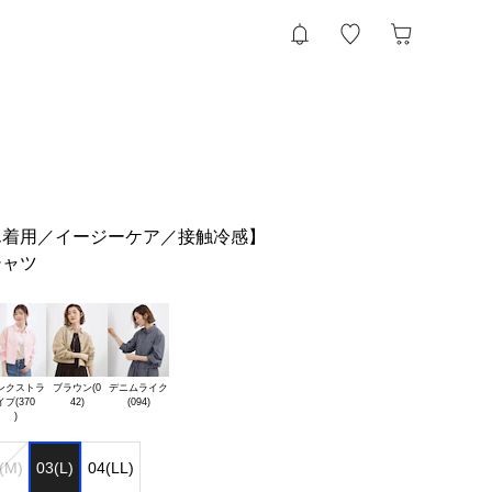
ん着用／イージーケア／接触冷感】
シャツ
ンクストラ

ブラウン(0

デニムライク

イプ(370

(M)
03(L)
04(LL)