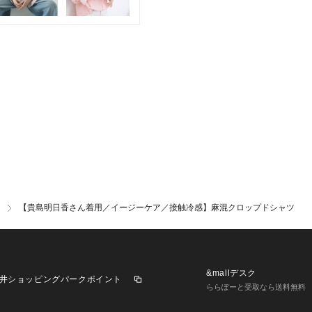
※照明の関係によ
合があります。ま
環境により、若干
ざいます。
【貴島明日香さん着用／イージーケア／接触冷感】麻混クロップドシャツ
&mallデスク
井ショッピングパークポイント
ららぽーと受取なら送料無料