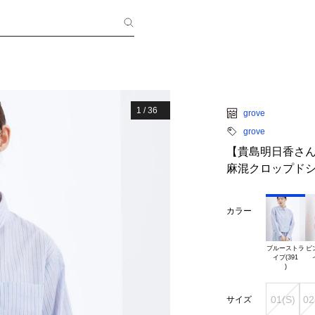
1
/
36
grove
grove
【貴島明日香さ
麻混クロップド
カラー
ブルーストラ

ピ
イプ(391

01(S)
02
サイズ