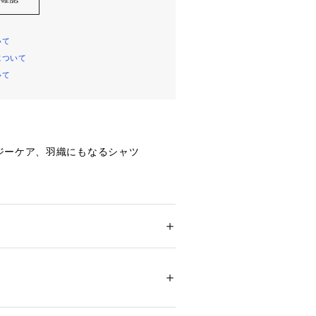
いて
について
いて
ジーケア、羽織にもなるシャツ
クロップド丈のシャツです。
ットや裾の切り替えデザインで、コン
感のある一枚に仕上げました。
ション
 ＞ 
トップス
 ＞ 
シャツ・ブラウス
％ 麻12％
感を残しつつ、前を開けて羽織として
11955 
（モール）
と合わせればワンピースのような着こ
ップ）
。
かなアクセントになります。