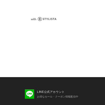
り、実際よりも色味が違って見える場
た、パソコン・スマートフォンなどの
製品と画像のカラーが異なる場合もご
LINE公式アカウント
お得なセール・クーポン情報配信中