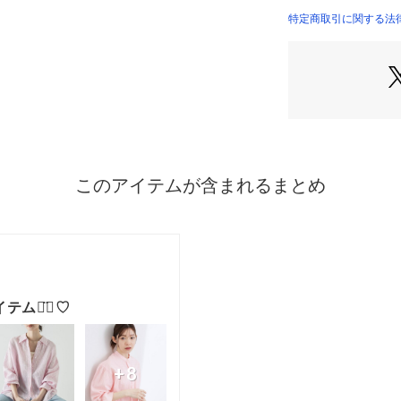
特定商取引に関する法律
【素材】
ポリエステルをベ
素材を使用。
接触冷感と洗濯後
備え、扱いやすさ
です。
柔らかく奥行きの
ます。
【スタイリング】
ボリュームボトム
おすすめ。
羽織としてTシャ
スカート（768－
見えするスタイル
【仕様】
・ポケット数：前×