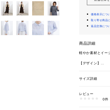
価格表示につ
取り寄せ商品
返品交換につ
商品詳細
軽やか素材とイー
【デザイン】
トレンド感のある
両胸のパッチポケ
パクトながら存在
サイズ詳細
性別：
レディース
カテゴリー：
ファッ
素材：ポリエステル88
襟付きできちんと
生産国：中国製
レビュー
も着用可能。
商品番号：
16017000
0件
同素材のスカート
768-85029 （ショ
なしも楽しめます
貝調ボタンが爽や