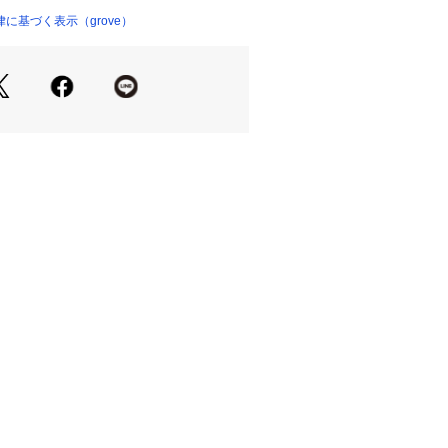
に基づく表示（grove）
ースに麻をブレンドしたシャンブレー
にシワになりにくいイージーケア性を
と風合いを両立したハイブリッド素材
ある表情で、軽やかな印象に仕上がり
と合わせたバランスの良い着こなしが
ツやワンピースに重ねたり、同素材の
75005）とセットアップでワンピース
も楽しめます。
2