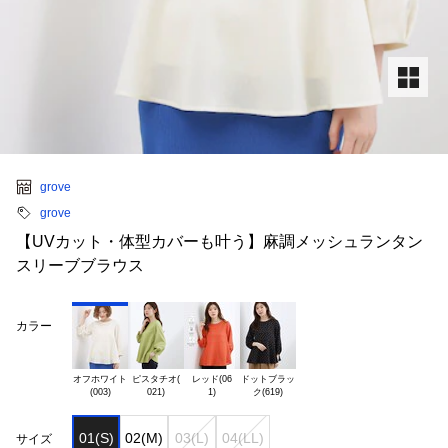
grove
grove
【UVカット・体型カバーも叶う】麻調メッシュランタン
スリーブブラウス
カラー
オフホワイト

ピスタチオ(

レッド(06

ドットブラッ

01(S)
02(M)
03(L)
04(LL)
サイズ