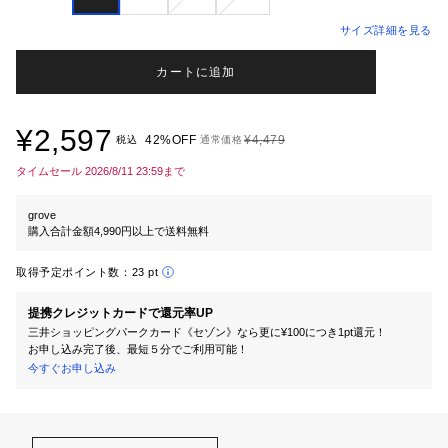
サイズ詳細を見る
カートに追加
¥2,597
42%OFF
¥4,479
税込
通常価格
タイムセール 2026/8/11 23:59まで
grove
購入合計金額4,990円以上で送料無料
取得予定ポイント数：
23 pt
提携クレジットカードで還元率UP
三井ショッピングパークカード《セゾン》なら更に¥100につき1pt還元！
お申し込み完了後、最短５分でご利用可能！
今すぐお申し込み