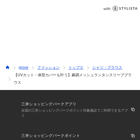
ります。また、パソコン・スマートフォンなどの環境により、
若干製品と画像のカラーが異なる場合もございます。
【26SS】
grove
ファッション
トップス
シャツ・ブラウス
【UVカット・体型カバーも叶う】麻調メッシュランタンスリーブブラ
ウス
三井ショッピングパークアプリ
全国の三井ショッピングパークポイント対象施設でご利用できるアプ
リ
三井ショッピングパークポイント