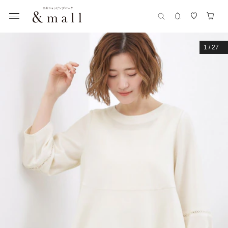
1
/
27