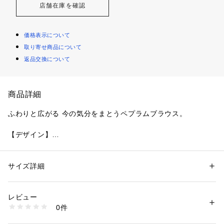
店舗在庫を確認
価格表示について
取り寄せ商品について
返品交換について
商品詳細
ふわりと広がる 今の気分をまとうペプラムブラウス。
【デザイン】
高めの位置で切り替えたペプラムシルエットが、さりげなくス
タイルアップして見える旬顔ブラウス。
腰まわりを自然にカバーしつつ、軽やかな広がりで女性らしい
サイズ詳細
性別：
レディース
印象に仕上げています。
カテゴリー：
ファッション
 ＞ 
トップス
 ＞ 
シャツ・ブラウス
素材：ポリエステル100％
手首の華奢さが引き立つ8分丈袖で、抜け感のあるバランス
生産国：中国製
レビュー
に。
商品番号：
1601700011917 
（モール）
0件
袖ははしごレースを挟み込んだランタンスリーブデザインで、
768-85012 （ショップ）
構築的なパフシルエットが華やかさをプラスします。