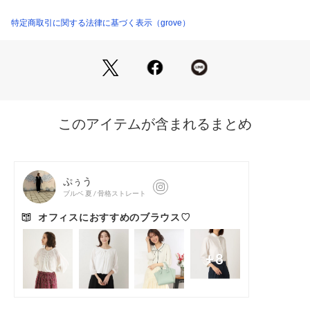
襟ぐりは柔らかなラインのラウンドネックに切り替えを入れ、
さり気ないデザインポイントと首まわりの安定感で高見えも叶
特定商取引に関する法律に基づく表示（grove）
えます。
後ろネックはスラッシュ開き仕様で、金ボタンが上品なアクセ
ントに。
【素材】
メッシュ調の麻見え合繊素材を使用。
さらりとした表面感で、清涼感のある着心地が魅力です。
UVカットで扱いやすい素材感も嬉しいポイント。
【スタイリング】
テーパードパンツやナロースカートと合わせて、きれいめなお
仕事スタイルにもおすすめ。
デニム合わせで程よくカジュアルダウンすれば、デイリーにも
活躍します。
一枚で華やかさがあるので、シンプルなボトムと合わせるだけ
でコーディネートが完成します。
※照明の関係により、実際よりも色味が違って見える場合があ