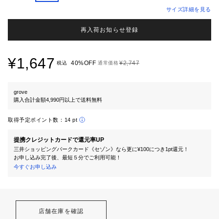
サイズ詳細を見る
再入荷お知らせ登録
¥1,647
40%OFF
¥2,747
税込
通常価格
grove
購入合計金額4,990円以上で送料無料
取得予定ポイント数：
14 pt
提携クレジットカードで還元率UP
三井ショッピングパークカード《セゾン》なら更に¥100につき1pt還元！
お申し込み完了後、最短５分でご利用可能！
今すぐお申し込み
店舗在庫を確認