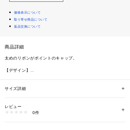
価格表示について
取り寄せ商品について
返品交換について
商品詳細
太めのリボンがポイントのキャップ。
【デザイン】
大きめのリボンがポイントのキャップ。
リボンは取り外し可能なので、シンプルなデザインとしてもお
使いいただけます。
サイズ詳細
性別：
レディース
サイズ調整可能なベルト付き。
カテゴリー：
ファッション
 ＞ 
帽子・ヘアアクセサリー
 ＞ 
キャップ
素材：アイボリー（004） チャコールグレー（014） ブラック（019） ポ
リエステル100％
レビュー
004／014／019カラー：コーデュロイ素材
グレー（112） チャコールグレー（114） ブラック（119） ポリエステル
0件
74％ アクリル15％ レーヨン5％ ナイロン4％ 毛2％
生産国：中国製
※この製品は、太陽光線中の紫外線（UV）を通しにくくしま
商品番号：
1601700011444 
（モール）
す。この効果は永久的ではありません。
769-24008 （ショップ）