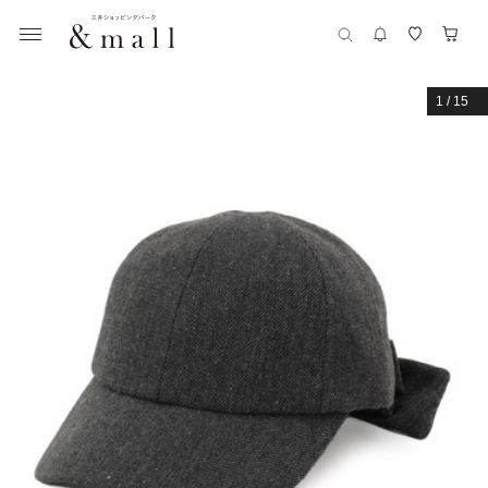
1
/
15