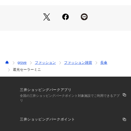
袋にはゆとりを持たせています。
【完全遮光日傘】
■遮光率・UVカット率・ブルーライトカット率100％、UPF50
＋
全カラー遮光率・UVカット率・ブルーライトカット率100％、
UPF50＋を実現しました。
必要なUVカットと、お肌に悪影響を与えるブルーライトカッ
トの性能を兼ね揃えた生地を使用しています。
また涼しく過ごすための遮熱性も優あるため、暑い夏の対策に
grove
ファッション
ファッション雑貨
長傘
も。
遮光セーラーミニ
■傘内側の黒コーティングが照り返された紫外線、ブルーライ
トを9割吸収
傘の内側で起こる光の反射を大幅に減らして肌にダメージを与
三井ショッピングパークアプリ
える有害光線からお肌を守ります。
全国の三井ショッピングパークポイント対象施設でご利用できるアプ
リ
※記載の遮光率・紫外線遮蔽（UVカット）率・ブルーライトカ
ット率、UPF値は生地の状態での測定値です。
三井ショッピングパークポイント
傘本体の性能を示す数値ではございません。
また、生地に施された刺繍・縫製などUV加工生地以外の部分