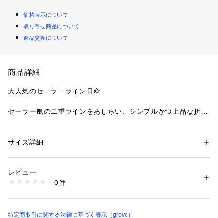
価格表示について
取り寄せ商品について
返品交換について
商品詳細
大人気のセーラーライン日傘
セーラー風の二重ラインをあしらい、シンプルかつ上品な折り
たたみ日傘。
幅広い年齢層かつ、どんなコーディネートにも合わせやすいシ
ンプルなデザイン。
サイズ詳細
性別：
レディース
ハンドルにはシーンを問わず使えるゴールドの合成皮革を採用
カテゴリー：
ファッション
 ＞ 
ファッション雑貨
 ＞ 
長傘
素材：生地の組成: ポリエステル100％
しており、華奢なデザインでしっくりと手に馴染みます。
生産国：中国製
レビュー
ケースにもセーラーラインをあしらっており、毎日バッグに入
商品番号：
1601700011124 
（モール）
0件
れて持ち歩きたくなる1本です。
769-41513 （ショップ）
3段式の骨を採用した折りたたみ傘。
曲がり手元で持ちやすい。傘の出し入れがしやすいよう、収納
特定商取引に関する法律に基づく表示（grove）