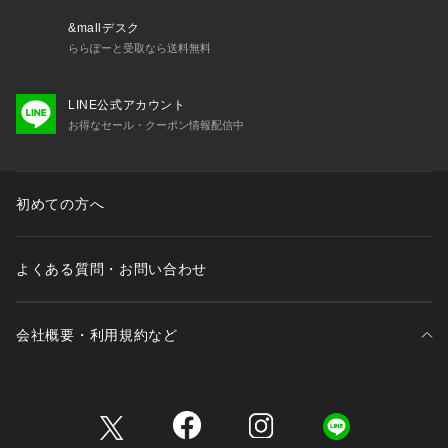
もその限りではありません。
※ブルーライトは可視光線遮蔽率を計測（分光光度計法／可視
&mallデスク
光線遮蔽率（400～780nm））した数値、可視光線吸収率を計
ららぽーと受取なら送料無料
測（分光分析／可視光線（400～780nm）透過率・反射率より
算出）した数値に基づく。
LINE公式アカウント
※直接肌に照り返された光を吸収するものではありません。日
お得なセール・クーポン情報配信中
焼け止め等、他のUVケア用品との併用をお勧めします。
【雨の日も使える日傘（晴雨兼用）】
この製品は日傘としてお使いいただくことを主としています
初めての方へ
が、はっ水防水加工を施しているため雨傘としてもお使いいた
だけます。
※激しい雨や長時間の雨傘としてのご使用は雨漏りや色落ちの
よくある質問・お問い合わせ
原因となる可能性がございます。
またデザインの特性上、完全な防水は
会社概要・利用規約など
三井不動産が展開する商業施設一覧