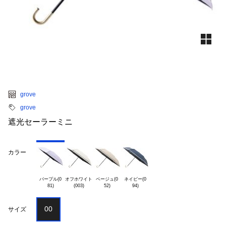
grove
grove
遮光セーラーミニ
カラー
パープル(0

オフホワイト

ベージュ(0

ネイビー(0

00
サイズ