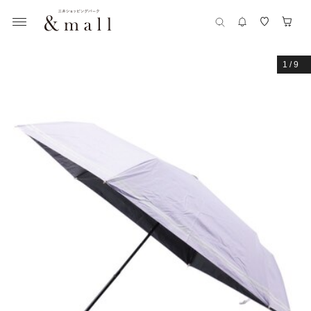
1
/
9