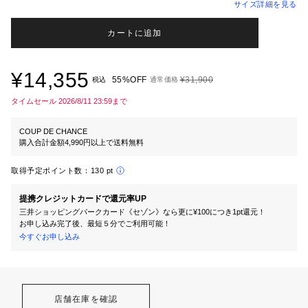
サイズ詳細を見る
カートに追加
¥14,355
55%OFF
¥31,900
税込
通常価格
タイムセール 2026/8/11 23:59まで
COUP DE CHANCE
購入合計金額4,990円以上で送料無料
取得予定ポイント数：
130 pt
提携クレジットカードで還元率UP
三井ショッピングパークカード《セゾン》なら更に¥100につき1pt還元！
お申し込み完了後、最短５分でご利用可能！
今すぐお申し込み
店舗在庫を確認