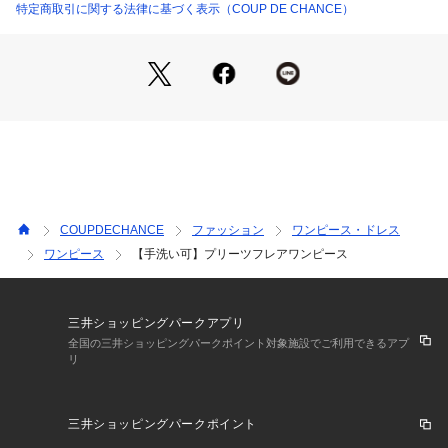
ト素材です。
特定商取引に関する法律に基づく表示（COUP DE CHANCE）
スカート部分はプリーツ加工を施しています。
【仕様】
・裏地あり
・ポケットなし
・後ろファスナー
※こちらのやや商品は透け感があります。
※照明の関係により、実際よりも色味が違って見える場合があ
COUPDECHANCE
ファッション
ワンピース・ドレス
ります。また、パソコン・スマートフォンなどの環境により、
ワンピース
【手洗い可】プリーツフレアワンピース
若干製品と画像のカラーが異なる場合もございます。
三井ショッピングパークアプリ
全国の三井ショッピングパークポイント対象施設でご利用できるアプ
リ
三井ショッピングパークポイント