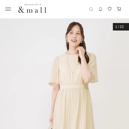
1
/
22