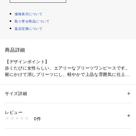
価格表示について
取り寄せ商品について
返品交換について
商品詳細
【デザインポイント】
歩くたびに女性らしい、エアリーなプリーツワンピースです。
裾にかけて消しプリーツにし、軽やかで上品な雰囲気に仕上げ
ました。
ウエスト切り替えを高めに設定することで足長効果が期待でき
ます。
サイズ詳細
性別：
レディース
袖は女性らしいフレアーデザインです。
カテゴリー：
ファッション
 ＞ 
ワンピース・ドレス
 ＞ 
ワンピース
素材：表地: ポリエステル100％ 裏地: ポリエステル100％
身頃はスッキリと仕上げていますのでジャケットインにも着て
生産国：ベトナム製
レビュー
頂けます。
商品番号：
1601500004400 
（モール）
0件
187-55405 （ショップ）
【素材ポイント】
エアリーでシワになりにくいポリエステル100％のジョーゼッ