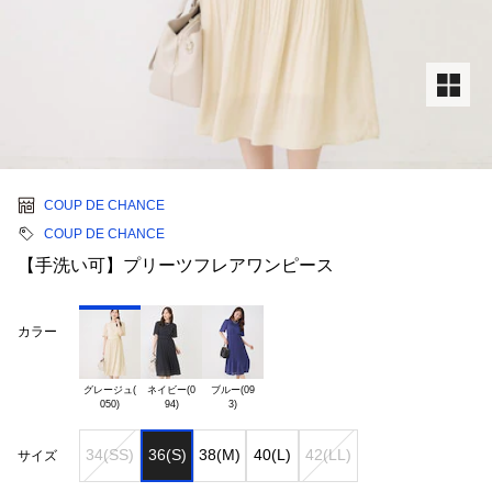
COUP DE CHANCE
COUP DE CHANCE
【手洗い可】プリーツフレアワンピース
カラー
グレージュ(

ネイビー(0

ブルー(09

34(SS)
36(S)
38(M)
40(L)
42(LL)
サイズ