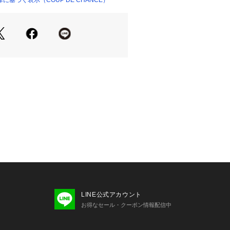
基づく表示（COUP DE CHANCE）
。
ピースなど、きれいめスタイルの外し
です。
どのリラックスシーンから、タウンユ
躍。
で取り入れることで、コーディネート
してくれます。
陽光線中の紫外線（UV）を通しにくく
は永久的ではありません。
ムは『お気に入り登録』がおすすめ！■
とは？】
の各アイテムにある「ハートマーク」
単に追加できます！
】
LINE公式アカウント
できます！！
お得なセール・クーポン情報配信中