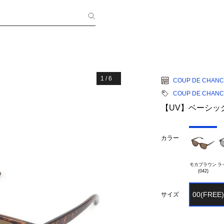
1
/
6
COUP DE CHAN
COUP DE CHAN
【UV】ベーシッ
カラー
モカブラウン

ラ
00(FREE)
サイズ