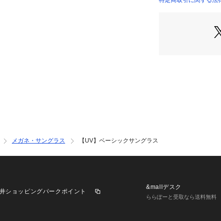
特定商取引に関する法律に
大人カジュアルに
ジャケットやワン
としてもおすすめ
旅行やドライブな
ースまで幅広く活
アクセサリー感覚
に奥行きをプラス
※この製品は、太
します。この効果
■気になるアイテ
メガネ・サングラス
【UV】ベーシックサングラス
【お気に入り登録
オンラインサイト
をクリックして簡
【おすすめPOINT
&mallデスク
井ショッピングパークポイント
お得な情報をGET
ららぽーと受取なら送料無料
POINT．1