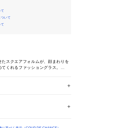
いて
について
いて
せたスクエアフォルムが、顔まわりを
めてくれるファッショングラス。
なサイズ感で、自然に小顔バランスを
プで洗練された印象に。
く女性らしいニュアンスをプラス。
ション
 ＞ 
ファッション雑貨
 ＞ 
メガネ・サン
でデイリーに取り入れやすく、スタイ
 プラスチック（コーティング） レンズわく: 
いアクセントを添えてくれる一本で
 テンプル: プラスチック（塗装） 可視光線
に表示 紫外線透過率1.0％
04342 
（モール）
ップ）
やシャツに合わせるだけで、こなれた