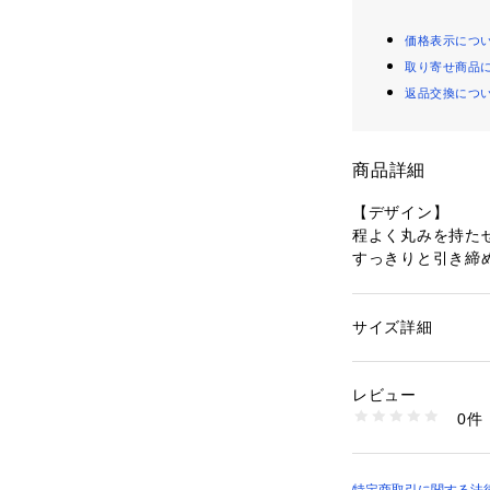
価格表示につ
取り寄せ商品
返品交換につ
商品詳細
【デザイン】
程よく丸みを持た
すっきりと引き締
大きすぎない絶妙
演出します。
ブラックはシャー
サイズ詳細
性別：
レディース
ブラウンは柔らか
カテゴリー：
ファッ
グラス
軽やかな掛け心地
素材：レンズの種類:
レビュー
リングにさりげな
プラスチック（塗装）
0件
す。
透過率: テンプル内側
生産国：中国製
商品番号：
16015000
【スタイリング】
187-01300 （ショ
シンプルなニット