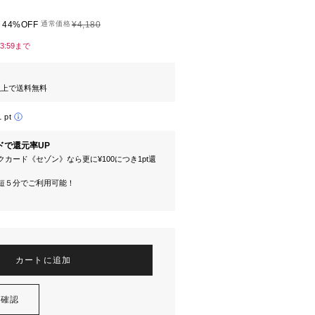
44%OFF
通常価格
¥4,180
23:59まで
円以上で送料無料
1 pt
ドで還元率UP
カード《セゾン》なら更に¥100につき1pt還
短５分でご利用可能！
カートに追加
を確認