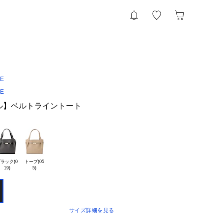
CE
CE
ル】ベルトライントート
ラック(0

トープ(05

サイズ詳細を見る