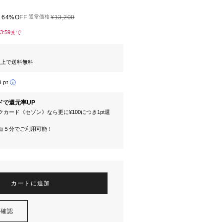
64%OFF
通常価格
¥13,200
23:59まで
円以上で送料無料
3 pt
ドで還元率UP
カード《セゾン》なら更に¥100につき1pt還
短５分でご利用可能！
カートに追加
を確認