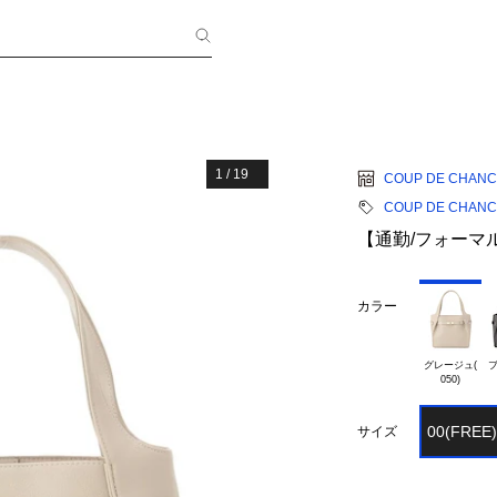
1
/
19
COUP DE CHAN
COUP DE CHAN
【通勤/フォーマ
カラー
グレージュ(

ブ
00(FREE)
サイズ