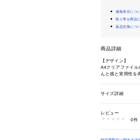
価格表示につ
取り寄せ商品
返品交換につ
商品詳細
【デザイン】
A4クリアファイ
んと感と実用性を
お仕事からお出か
外側、内側サイド
サイズ詳細
性別：
レディース
たい小物の収納に
カテゴリー：
バッグ
素材：合成皮革
中央にもファスナ
生産国：中国製
レビュー
持ち歩けるのがポ
商品番号：
16015000
0件
ベーシックで合わ
187-05001 （ショ
のベージュ、落ち
シーンを問わず提