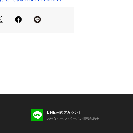
基づく表示（COUP DE CHANCE）
いめパンツと合わせれば通勤スタイル
トアップに合わせて、上品なお出かけ
すめ。
なので、シーズンレスで売り場に長く
2 外側×1
ムは『お気に入り登録』がおすすめ！■
とは？】
の各アイテムにある「ハートマーク」
単に追加できます！
LINE公式アカウント
】
お得なセール・クーポン情報配信中
できます！！