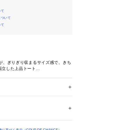
いて
について
いて
ルが、ぎりぎり収まるサイズ感で、きち
両立した上品トート
けまで幅広く活躍するトートバッグ。
にはポケットを備え、すぐに取り出し
も便利。
 ＞ 
トートバッグ
ーがついているので貴重品も安心して
イントです。
04312 
（モール）
せやすいブラック、上品で明るい印象
ップ）
着きのあるモカの3色展開で、年代や
案しやすいアイテムです。