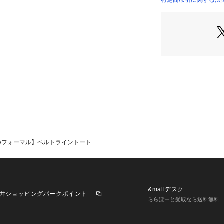
特定商取引に関する法律に
【スタイリング】
ジャケットやきれ
に。
ワンピースやセッ
スタイルにもおす
ベーシックカラー
展開できます。
【仕様】
・ポケット数：内側×
■気になるアイテ
/フォーマル】ベルトライントート
【お気に入り登録
オンラインサイト
をクリックして簡
&mallデスク
井ショッピングパークポイント
【おすすめPOINT
ららぽーと受取なら送料無料
お得な情報をGET