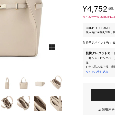
¥4,752
税込
タイムセール 2026/8/11 
COUP DE CHANCE
購入合計金額4,990
取得予定ポイント数：
4
提携クレジットカー
三井ショッピングパーク
元！
お申し込み完了後、最
今すぐお申し込み
店舗在庫