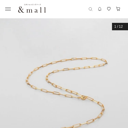
1
/
12