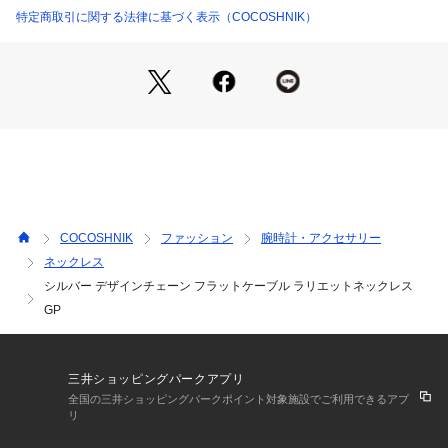
特定商取引に関する法律に基づく表示（COCOSHNIK）
※照明の関係により、実際よりも色味が違って見える場合があ
ります。また、パソコン・スマートフォンなどの環境により、
若干製品と画像のカラーが異なる場合もございます。
ご購入商品の修理について 
ココシュニックの商品はジュエリーの為、通常のお直しセンタ
ーでの修理の対応ができません。 
COCOSHNIK
ファッション
腕時計・アクセサリー
商品と品質証明書をご持参いただき、お近くの直営店へお持込
ネックレス
下さい。 
シルバー デザインチェーン フラットケーブル ラリエットネックレス
お修理内容によっては有償の場合やお受けできない場合もござ
います。 
GP
ショップリスト・連絡先はお手数ですが、ココシュニックのお
取り扱いショップ検索等でご確認お願い致します。
三井ショッピングパークアプリ
全国の三井ショッピングパークポイント対象施設でご利用できるアプ
リ