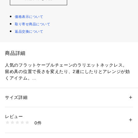
価格表示について
取り寄せ商品について
返品交換について
商品詳細
人気のフラットケーブルチェーンのラリエットネックレス。
留め具の位置で長さを変えたり、2連にしたりとアレンジが効
くアイテム。
Tシャツやニットなどシンプルなスタイリングに合わせるだけ
でトレンド感のあるコーディネートに。
チェーンの長さは80cmとなります。
サイズ詳細
性別：
レディース
同デザインのシルバー（767－31455）もございます。
カテゴリー：
ファッション
 ＞ 
腕時計・アクセサリー
 ＞ 
ネックレス
素材：SV925＋K18YGコーティング
こちらの商品はシルバーにゴールドコーティングを施していま
生産国：日本製
レビュー
す。
商品番号：
1601400006254 
（モール）
0件
767-31454 （ショップ）
※生産時期により、仕様や寸法に個体差がございます。予めご
了承ください。