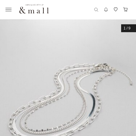
1
/
9