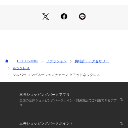
※照明の関係により、実際よりも色味が違って見える場合があ
ります。また、パソコン・スマートフォンなどの環境により、
若干製品と画像のカラーが異なる場合もございます。
ご購入商品の修理について 
ココシュニックの商品はジュエリーの為、通常のお直しセンタ
COCOSHNIK
ファッション
腕時計・アクセサリー
ーでの修理の対応ができません。 
ネックレス
商品と品質証明書をご持参いただき、お近くの直営店へお持込
シルバー コンビネーションチェーン クアッドネックレス
下さい。 
お修理内容によっては有償の場合やお受けできない場合もござ
います。 
ショップリスト・連絡先はお手数ですが、ココシュニックのお
三井ショッピングパークアプリ
取り扱いショップ検索等でご確認お願い致します。
全国の三井ショッピングパークポイント対象施設でご利用できるアプ
リ
三井ショッピングパークポイント