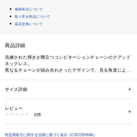
価格表示について
取り寄せ商品について
返品交換について
商品詳細
洗練された輝きが際立つコンビネーションチェーンのクアッド
ネックレス。
異なるチェーンが組み合わさったデザインで、見る角度によっ
て表情が変わり、視覚的な魅力を高めます。
シルバーならではの艶やかな輝きが、日常から特別なシーンま
で幅広く活躍します。
サイズ詳細
性別：
レディース
同デザインのゴールド（767－31439）、同シリーズのブレス
カテゴリー：
ファッション
 ＞ 
腕時計・アクセサリー
 ＞ 
ネックレス
素材：SV925+クリアコーティング
レット（767－41290、767－41291）もございます。
生産国：日本製
レビュー
こちらの商品は変色をしにくくしてくれる「クリアコーティン
商品番号：
1601400006051 
（モール）
0件
グ」を表面に施しています。
767-31440 （ショップ）
※生産時期により、仕様や寸法に個体差がございます。予めご
了承ください。
特定商取引に関する法律に基づく表示（COCOSHNIK）