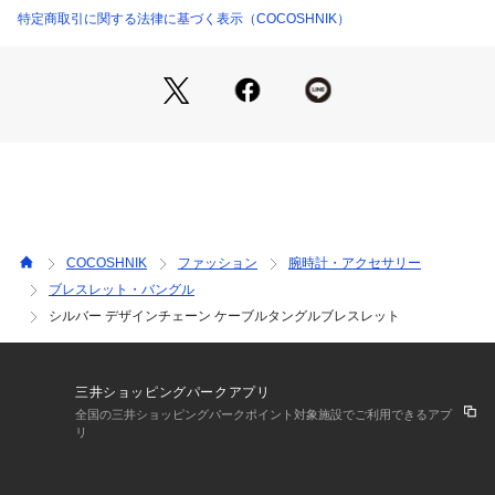
※生産時期により、仕様や寸法に個体差がございます。予めご
特定商取引に関する法律に基づく表示（COCOSHNIK）
了承ください。
※照明の関係により、実際よりも色味が違って見える場合があ
ります。また、パソコン・スマートフォンなどの環境により、
若干製品と画像のカラーが異なる場合もございます。
ご購入商品の修理について 
COCOSHNIK
ファッション
腕時計・アクセサリー
ココシュニックの商品はジュエリーの為、通常のお直しセンタ
ブレスレット・バングル
ーでの修理の対応ができません。 
シルバー デザインチェーン ケーブルタングルブレスレット
商品と品質証明書をご持参いただき、お近くの直営店へお持込
下さい。 
お修理内容によっては有償の場合やお受けできない場合もござ
います。 
三井ショッピングパークアプリ
ショップリスト・連絡先はお手数ですが、ココシュニックのお
全国の三井ショッピングパークポイント対象施設でご利用できるアプ
取り扱いショップ検索等でご確認お願い致します。
リ