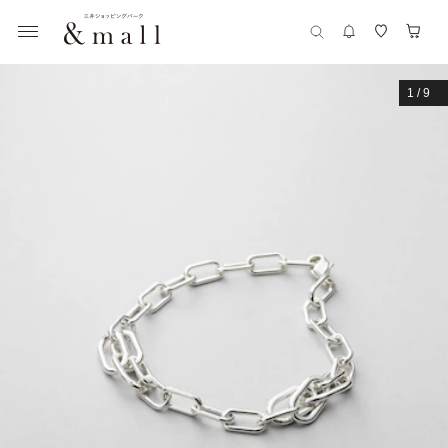
1
/
9