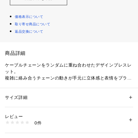
価格表示について
取り寄せ商品について
返品交換について
商品詳細
ケーブルチェーンをランダムに重ね合わせたデザインブレスレ
ット。
複雑に絡み合うチェーンの動きが手元に立体感と表情をプラス
し、シンプルなコーディネートにもアクセントを添えます。
光を受けた輝きが、手元をモダンで洗練された印象に演出。
1本で存在感を発揮するので、重ね付けなしでもスタイリング
サイズ詳細
性別：
レディース
を引き立てます。
カテゴリー：
ファッション
 ＞ 
腕時計・アクセサリー
 ＞ 
ブレスレット・バ
ングル
長さは18cmのお作りとなります。
素材：SV925＋クリアコーティング
レビュー
同デザインのゴールド（767－41280）もございます。
生産国：日本製
0件
こちらの商品は変色をしにくくしてくれる「クリアコーティン
商品番号：
1601400005953 
（モール）
767-41281 （ショップ）
グ」を表面に施しています。