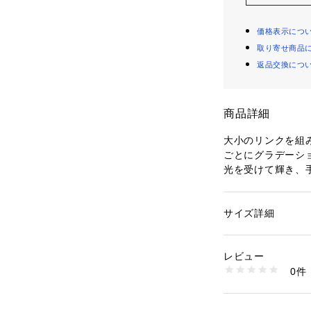
価格表示につ
取り寄せ商品
返品交換につ
商品詳細
大小のリンクを組
ごとにグラデーシ
光を受けて輝き、
スします。
単品で存在感を発
にもモダンなアク
サイズ詳細
性別：
レディース
デイリーから特別
カテゴリー：
ファッ
ット・バングル
です。
素材：SV925＋ク
レビュー
長さは18cmのお
生産国：日本製
0件
同デザインのゴール
商品番号：
16014000
767-41283 （ショ
こちらの商品は変
ティング」を表面