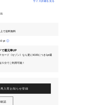
サイズ詳細を見る
税込
円以上で送料無料
60 pt
ドで還元率UP
カード《セゾン》なら更に¥100につき1pt還
短５分でご利用可能！
再入荷お知らせ登録
を確認