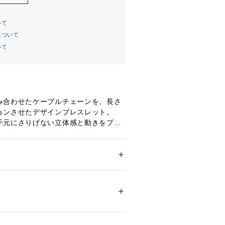
いて
について
いて
み合わせたケーブルチェーンを、長さ
ョンさせたデザインブレスレット。
手元にさりげない立体感と動きをプラ
揮するのはもちろん、シンプルな装い
セントとして映えるデザイン。
なシーンまで幅広く活躍するアイテム
ション
 ＞ 
腕時計・アクセサリー
 ＞ 
ブレスレ
リアコーティング
作りとなります。
ド（767－41282）もございます。
05950 
（モール）
ップ）
色をしにくくしてくれる「クリアコー
に施しています。