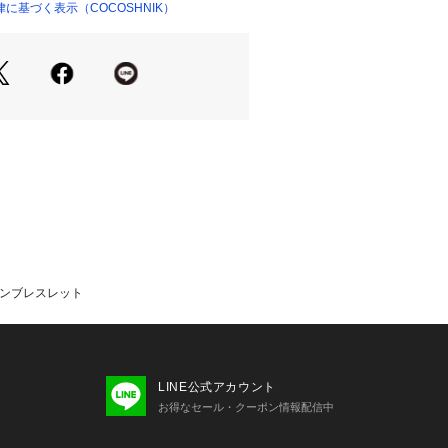
に基づく表示（COCOSHNIK）
、仕様や寸法に個体差がございます。
い。
り、実際よりも色味が違って見える場
た、パソコン・スマートフォンなどの
製品と画像のカラーが異なる場合もご
ついて 
商品はジュエリーの為、通常のお直し
ョンブレスレット
の対応ができません。 
をご持参いただき、お近くの直営店へ
ては有償の場合やお受けできない場合
LINE公式アカウント
連絡先はお手数ですが、ココシュニッ
お得なセール・クーポン情報配信中
ョップ検索等でご確認お願い致しま