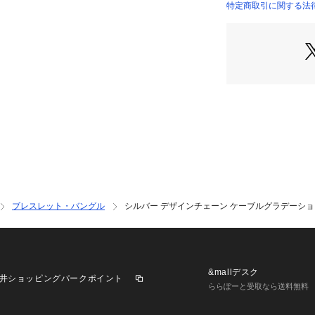
特定商取引に関する法律
※生産時期により
予めご了承くださ
※照明の関係によ
合があります。ま
環境により、若干
ざいます。
ご購入商品の修理に
ココシュニックの
ブレスレット・バングル
シルバー デザインチェーン ケーブルグラデーシ
センターでの修理
商品と品質証明書
お持込下さい。 
お修理内容によっ
もございます。 
&mallデスク
井ショッピングパークポイント
ショップリスト・
ららぽーと受取なら送料無料
クのお取り扱いシ
す。