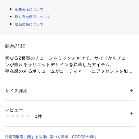
価格表示について
取り寄せ商品について
返品交換について
商品詳細
異なる2種類のチェーンをミックスさせて、サイドからチェー
ンが垂れるラリエットデザインを昇華したアイテム。
存在感のあるボリュームがコーディネートにアクセントを加え
ます。
同シリーズのネックレスとコーディネートするのもおすすめ。
Tシャツなどラフなスタイルはもちろん、パーティーなど華や
サイズ詳細
性別：
レディース
かなシーンでドレッシーなスタイリングも合わせていただけま
カテゴリー：
ファッション
 ＞ 
腕時計・アクセサリー
 ＞ 
ブレスレット・バ
ングル
す。
素材：SV925＋K18YGコーティング
レビュー
長さは約17cmのお作りで、同デザインのシルバー（767－412
生産国：日本製
0件
59）、同シリーズのブレスレット（767－41260、767－4126
商品番号：
1601400005158 
（モール）
767-41258 （ショップ）
1、767－41262、767－41263）、ネックレス（767－3132
2、767－31323、767－31324、767－31325）もございま
す。
特定商取引に関する法律に基づく表示（COCOSHNIK）