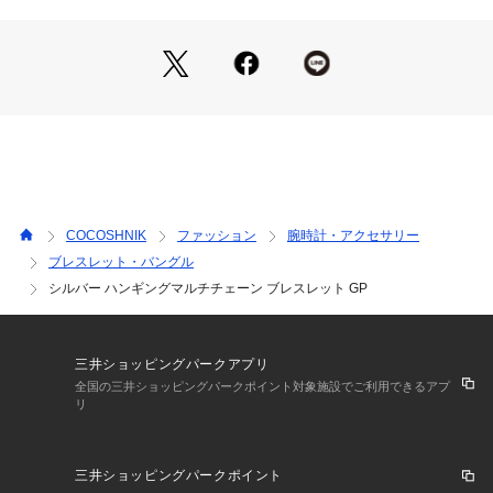
こちらの商品はシルバーにゴールドコーティングを施していま
す。
※生産時期により、仕様や寸法に個体差がございます。予めご
了承ください。
※照明の関係により、実際よりも色味が違って見える場合があ
ります。また、パソコン・スマートフォンなどの環境により、
若干製品と画像のカラーが異なる場合もございます。
COCOSHNIK
ファッション
腕時計・アクセサリー
ブレスレット・バングル
シルバー ハンギングマルチチェーン ブレスレット GP
ご購入商品の修理について 
ココシュニックの商品はジュエリーの為、通常のお直しセンタ
ーでの修理の対応ができません。 
商品と品質証明書をご持参いただき、お近くの直営店へお持込
三井ショッピングパークアプリ
下さい。 
全国の三井ショッピングパークポイント対象施設でご利用できるアプ
お修理内容によっては有償の場合やお受けできない場合もござ
リ
います。 
ショップリスト・連絡先はお手数ですが、ココシュニックのお
取り扱いショップ検索等でご確認お願い致します。
三井ショッピングパークポイント