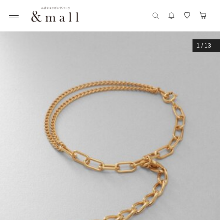
1
/
13