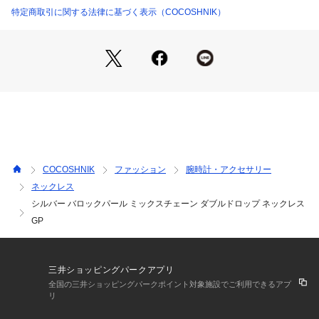
す。
特定商取引に関する法律に基づく表示（COCOSHNIK）
※生産時期により、仕様や寸法に個体差がございます。予めご
了承ください。
ご購入商品の修理について 
ココシュニックの商品はジュエリーの為、通常のお直しセンタ
ーでの修理の対応ができません。 
商品と品質証明書をご持参いただき、お近くの直営店へお持込
COCOSHNIK
ファッション
腕時計・アクセサリー
下さい。 
ネックレス
お修理内容によっては有償の場合やお受けできない場合もござ
シルバー バロックパール ミックスチェーン ダブルドロップ ネックレス
います。 
ショップリスト・連絡先はお手数ですが、ココシュニックのお
GP
取り扱いショップ検索等でご確認お願い致します。
三井ショッピングパークアプリ
全国の三井ショッピングパークポイント対象施設でご利用できるアプ
リ