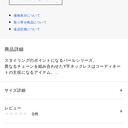
価格表示について
取り寄せ商品について
返品交換について
商品詳細
スタイリングのポイントになるパールシリーズ。
異なるチェーンを組み合わせたY字ネックレスはコーディネー
トの主役になるアイテム。
アシンメトリーなデザインと大振りの二つのパールが目を引き
ます。
シンプルな服装にサラッと身に着けるだけでトレンド感のある
サイズ詳細
性別：
レディース
着こなしに。
カテゴリー：
ファッション
 ＞ 
腕時計・アクセサリー
 ＞ 
ネックレス
素材：SV925+K18YGコーティング 淡水パール
同シリーズのピアス（767-71352～767-71355）とのコーディ
生産国：日本製
レビュー
ネートもおすすめ。
商品番号：
1601400004493 
（モール）
0件
同デザインのシルバーコーティング（767-31275）もございま
767-31274 （ショップ）
す。
こちらの商品はシルバーにゴールドコーティングを施していま