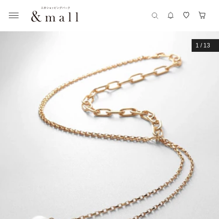
1
/
13