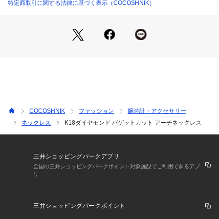
特定商取引に関する法律に基づく表示（COCOSHNIK）
※生産時期により、仕様や寸法に個体差がございます。予めご
了承ください。
ご購入商品の修理について 
ココシュニックの商品はジュエリーの為、通常のお直しセンタ
ーでの修理の対応ができません。 
商品と品質証明書をご持参いただき、お近くの直営店へお持込
下さい。 
COCOSHNIK
ファッション
腕時計・アクセサリー
お修理内容によっては有償の場合やお受けできない場合もござ
ネックレス
K18ダイヤモンド バゲットカット アーチネックレス
います。 
ショップリスト・連絡先はお手数ですが、ココシュニックのお
取り扱いショップ検索等でご確認お願い致します。
三井ショッピングパークアプリ
全国の三井ショッピングパークポイント対象施設でご利用できるアプ
リ
三井ショッピングパークポイント