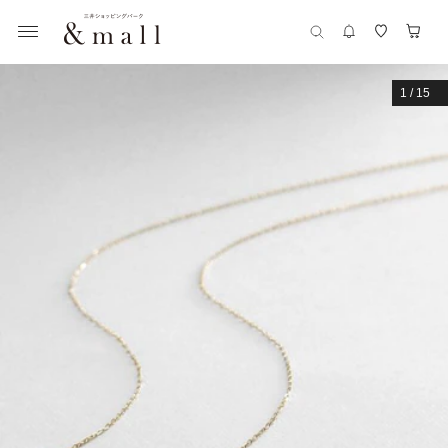
1
/
15