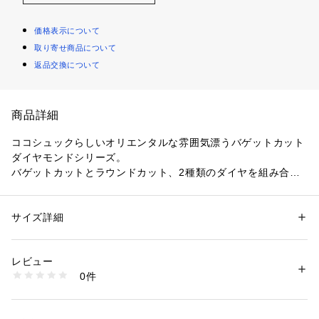
価格表示について
取り寄せ商品について
返品交換について
商品詳細
ココシュックらしいオリエンタルな雰囲気漂うバゲットカット
ダイヤモンドシリーズ。
バゲットカットとラウンドカット、2種類のダイヤを組み合わ
せ、伏せ込み留めで仕上げたシャープな印象のデザイン。
チェーンはアジャスタを使用することで43ｃｍと40ｃｍで着
用が可能です。
サイズ詳細
性別：
レディース
贅沢にセッティングした0.09ctのダイヤモンドがデコルテを華
カテゴリー：
ファッション
 ＞ 
腕時計・アクセサリー
 ＞ 
ネックレス
素材：YG K18 ダイヤモンド 0.09ct
やかにフェミニンに導いてくれる、大人の女性にピッタリのア
生産国：日本製
レビュー
イテムです。
商品番号：
1601400003929 
（モール）
0件
同シリーズのスクエアネックレス（36327、36328）、ピアス
405-36326 （ショップ）
（76337、76338）もございます。