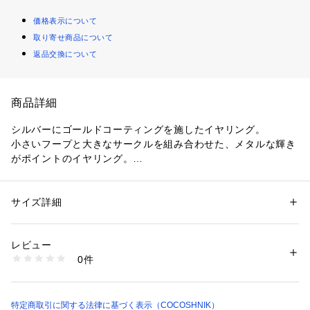
価格表示について
取り寄せ商品について
返品交換について
商品詳細
シルバーにゴールドコーティングを施したイヤリング。
小さいフープと大きなサークルを組み合わせた、メタルな輝き
がポイントのイヤリング。
マスクに引っかかりにくい小さめのサイズ感で、デイリーにご
使用いただけます。
単品使いはもちろん、イヤーカフと合わせることでより新鮮な
サイズ詳細
性別：
レディース
表情が楽しめそう。
カテゴリー：
ファッション
 ＞ 
腕時計・アクセサリー
 ＞ 
イヤリング・イヤ
ーカフ
Tシャツなどシンプルな装いに合わせるだけで今年らしい着こ
素材：SV925+K18YGコーティング
レビュー
なしに。
生産国：日本製
0件
商品番号：
1601400003474 
（モール）
767-81218 （ショップ）
※生産時期により、仕様や寸法に個体差がございます。予めご
了承ください。
特定商取引に関する法律に基づく表示（COCOSHNIK）