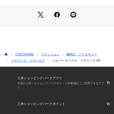
ご購入商品の修理について 
ココシュニックの商品はジュエリーの為、通常のお直しセンタ
ーでの修理の対応ができません。 
商品と品質証明書をご持参いただき、お近くの直営店へお持込
下さい。 
お修理内容によっては有償の場合やお受けできない場合もござ
います。 
ショップリスト・連絡先はお手数ですが、ココシュニックのお
COCOSHNIK
ファッション
腕時計・アクセサリー
取り扱いショップ検索等でご確認お願い致します。
イヤリング・イヤーカフ
シルバー サークル イヤリング GP
三井ショッピングパークアプリ
全国の三井ショッピングパークポイント対象施設でご利用できるアプ
リ
三井ショッピングパークポイント