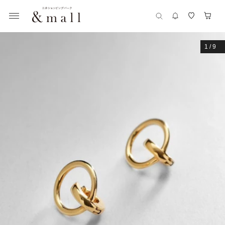
1
/
9