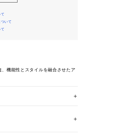
いて
について
いて
は、機能性とスタイルを融合させたア
、保冷機能付きの大きなファスナー付
ボトルが2本も楽々収まる広さを持ちなが
サイズ感が魅力。
 ＞ 
トートバッグ
リエステル テープ部分 ポリエステル 裏地: ポ
ケットを配し、収納力を感じさせるデ
 アルミニウム
ング配色使いが洗練された印象を与
05564 
（モール）
ップ）
スタイリッシュさを演出します。
ックスでお持ちいただけます。