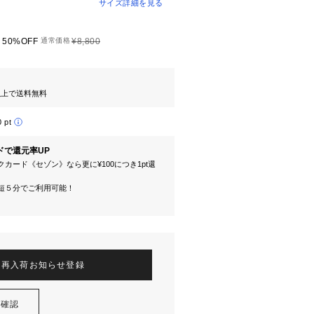
サイズ詳細を見る
50%OFF
通常価格
¥8,800
円以上で送料無料
0 pt
ドで還元率UP
カード《セゾン》なら更に¥100につき1pt還
短５分でご利用可能！
再入荷お知らせ登録
を確認