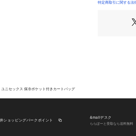
特定商取引に関する法律
【素材】
ポリエステル素材
のアクティブなシ
保冷ポケットには
物をしっかり冷や
この構造が、暑い
軽量設計でありな
は、幅広いシーン
サポートします。
【仕様】
・ポケット数：外側×
AVY】ユニセックス 保冷ポケット付きカートバッグ
※ブラックのバッ
キとブランドロゴ
※この商品はサン
&mallデスク
井ショッピングパークポイント
ザインや配色など
ららぽーと受取なら送料無料
ざいますのでご了