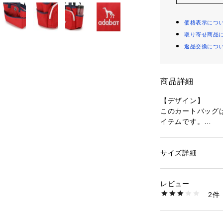
価格表示につ
取り寄せ商品
返品交換につ
商品詳細
【デザイン】
このカートバッグ
イテムです。
特に注目すべきは
きポケット。
500mlのペット
サイズ詳細
性別：
メンズ
ら、コンパクトな
カテゴリー：
バッグ
素材：表地: 本体 ポ
外側には3つのポ
リエステル ポケット
レビュー
ザインです。
生産国：中国製
2件
おしゃれなパイピ
商品番号：
16008000
098-05581 （ショ
え、普段使いでも
性別問わずユニセ