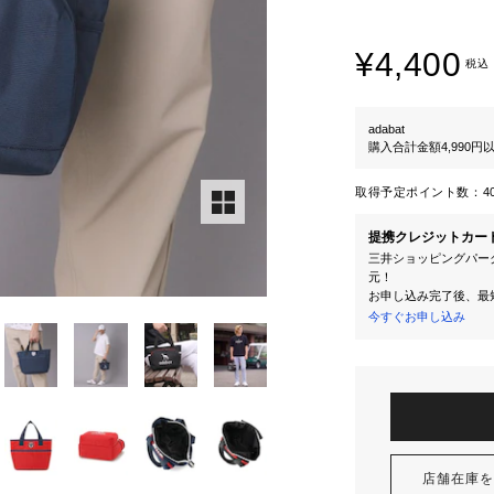
¥4,400
税込
adabat
購入合計金額4,990
取得予定ポイント数：
4
提携クレジットカー
三井ショッピングパーク
元！
お申し込み完了後、最
今すぐお申し込み
店舗在庫