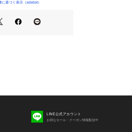
に基づく表示（adabat）
を使用したこのカートバッグは、日常
ーンで欠かせない存在です。
高効率なアルミニウムを採用し、飲み
します。
日でも快適なひとときを提供。
がら確かな機能性を追求したバッグ
で活躍し、あなたのライフスタイルを
4 内側×2
グについても、フロント部分はサルー
に変更となります。
プルを使用して撮影しております。デ
LINE公式アカウント
が実際の商品とは一部異なる場合がご
お得なセール・クーポン情報配信中
承ください。