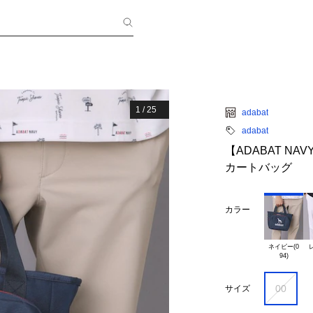
1
/
25
adabat
adabat
【ADABAT N
カートバッグ
カラー
ネイビー(0

レ
00
サイズ