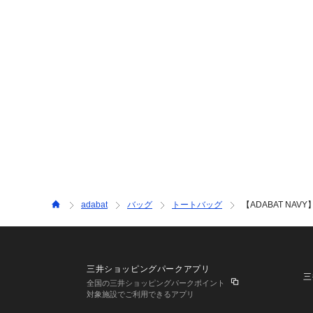
adabat
バッグ
トートバッグ
【ADABAT N
三井ショッピングパークアプリ
三
全国の三井ショッピングパークポイント
対象施設でご利用できるアプリ