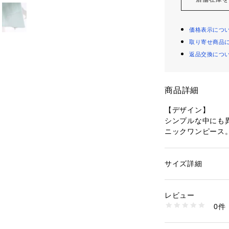
価格表示につ
取り寄せ商品
返品交換につ
商品詳細
【デザイン】
シンプルな中にも
ニックワンピース
裾後ろ部分はブラ
印象で
素材の落ち感を活
サイズ詳細
性別：
レディース
暑い時期に涼やか
カテゴリー：
ファッ
素材：本体: ポリエス
ステル100％
レビュー
【スタイリング】
生産国：インドネシ
0件
ヒップから太もも
商品番号：
16005000
C62-53002 （ショ
ンツがバランスよ
テーパードやスキ