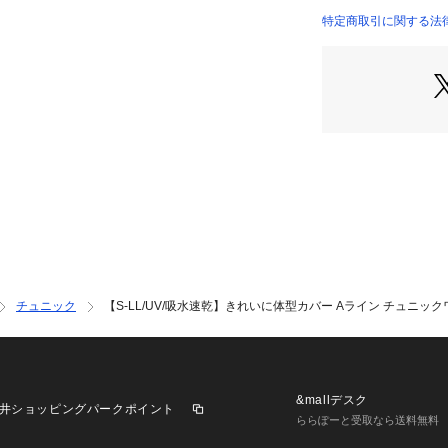
ただくとすっきり
特定商取引に関する法律
リラックスして過
わせがおすすめで
【素材】
表面感がありなが
しています。
UVカット機能付き
※この製品は、太陽
ます。この効果は
吸水速乾。
※この効果は永久
チュニック
【S-LL/UV/吸水速乾】きれいに体型カバー Aライン チュニッ
※照明の関係によ
合があります。ま
環境により、若干
ざいます。
&mallデスク
井ショッピングパークポイント
ららぽーと受取なら送料無料