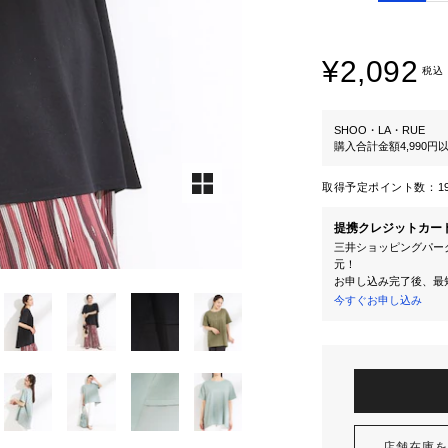
¥2,092
税込
SHOO・LA・RUE
購入合計金額4,990
取得予定ポイント数：
1
提携クレジットカー
三井ショッピングパーク
元！
お申し込み完了後、最
今すぐお申し込み
店舗在庫