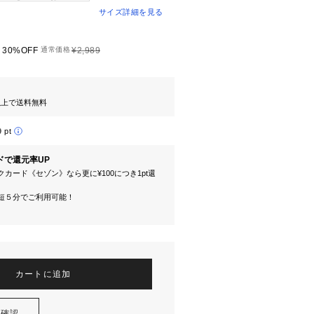
サイズ詳細を見る
30%OFF
通常価格
¥2,989
円以上で送料無料
9 pt
ドで還元率UP
カード《セゾン》なら更に¥100につき1pt還
短５分でご利用可能！
カートに追加
を確認