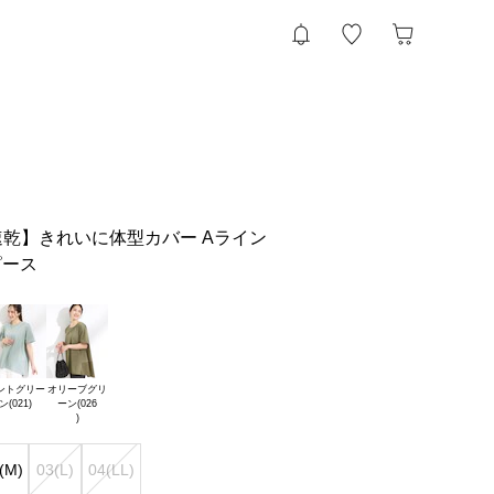
吸水速乾】きれいに体型カバー Aライン
ピース
ントグリー

オリーブグリ

ーン(026

(M)
03(L)
04(LL)