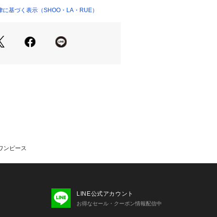
見えに。
に基づく表示（SHOO・LA・RUE）
ごしたいときにはストレートパンツ合
す。
ら肌当たりよいカットソー素材を使用
。
光線中の紫外線(UV)を通しにくくし
永久的ではありません。
ではありません。
クワンピース
り、実際よりも色味が違って見える場
た、パソコン・スマートフォンなどの
製品と画像のカラーが異なる場合もご
LINE公式アカウント
お得なセール・クーポン情報配信中