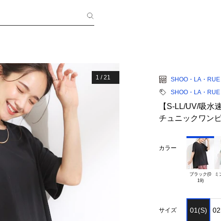
1
/
21
SHOO・LA・RUE
SHOO・LA・RUE
【S-LL/UV/
チュニックワン
カラー
ブラック(0

ミ
01(S)
02
サイズ