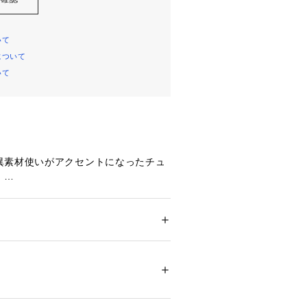
いて
について
いて
異素材使いがアクセントになったチュ
。
ウス素材に切替されており、涼し気な
かしたリラクシーなシルエットです。
に着ていただけるアイテムです。
ション
 ＞ 
ワンピース・ドレス
 ＞ 
チュニック
テル97％ ポリウレタン3％ 別布部分: ポリエ
ア製
をすっぽり隠す丈なので、ボトムはパ
19855 
（モール）
ップ）
く決まります。
ニーシルエットのボトムと合わせてい