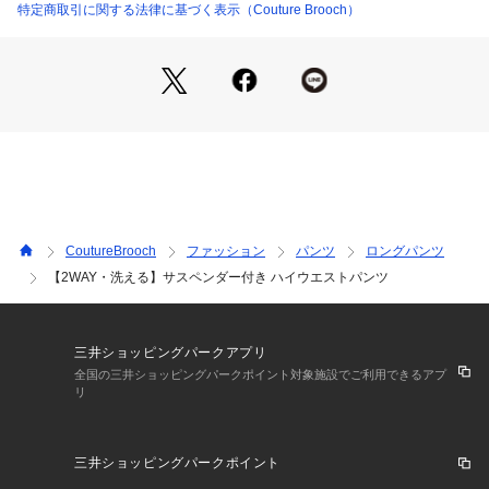
ポリエステル100％の少しシャリ感のある素材なので、気温の
特定商取引に関する法律に基づく表示（Couture Brooch）
高めな日でもサラリと着ていただけます。
シワも目立ちにくく、お手入れしやすい素材です。
【仕様】
・ポケット数：横×2
・ウエスト後ろゴム
・後ろファスナー
・アイボリー（104）のみ裏地あり
※こちらの商品はやや透け感があります。
CoutureBrooch
ファッション
パンツ
ロングパンツ
【2WAY・洗える】サスペンダー付き ハイウエストパンツ
※照明の関係により、実際よりも色味が違って見える場合があ
ります。また、パソコン・スマートフォンなどの環境により、
若干製品と画像のカラーが異なる場合もございます。
三井ショッピングパークアプリ
全国の三井ショッピングパークポイント対象施設でご利用できるアプ
リ
【スタッフコメント】
shino（164㎝）
サスペンダー付きでスタイリングが即完成する、着回し力の高
三井ショッピングパークポイント
いアイテム。
インナー次第で雰囲気を変えられ、シーズンレスで活躍してく