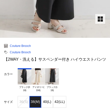
Couture Brooch
Couture Brooch
【2WAY・洗える】サスペンダー付き ハイウエストパンツ
カラー
ブラック(0

アイボリー(

ブラック(1

36(S)
38(M)
40(L)
42(LL)
サイズ