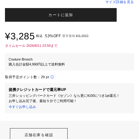
サイズ詳細を見る
カートに追加
¥3,285
53%OFF
¥6,990
税込
通常価格
タイムセール 2026/8/11 23:59まで
Couture Brooch
購入合計金額4,990円以上で送料無料
取得予定ポイント数：
29 pt
提携クレジットカードで還元率UP
三井ショッピングパークカード《セゾン》なら更に¥100につき1pt還元！
お申し込み完了後、最短５分でご利用可能！
今すぐお申し込み
店舗在庫を確認