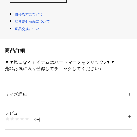
価格表示について
取り寄せ商品について
返品交換について
商品詳細
▼▼気になるアイテムはハートマークをクリック♪▼▼
是非お気に入り登録してチェックしてください♪
取り外しのできるサスペンダー付きのパンツです
～POINT～
サイズ詳細
性別：
レディース
ややハイウエスト気味で、ウエスト部分にはタックのデザイン
カテゴリー：
ファッション
 ＞ 
パンツ
 ＞ 
ロングパンツ
素材：ブラック（019） ブラック（119） ポリエステル100％
が入っているので、トップスをインして着ていただくのがおす
アイボリー（104） 表地・裏地: ポリエステル100％
レビュー
すめです。
生産国：中国製
0件
トレンドのドット柄と落ち着いた黒の無地の展開です。
商品番号：
1600300006725 
（モール）
508-65021 （ショップ）
【素材】