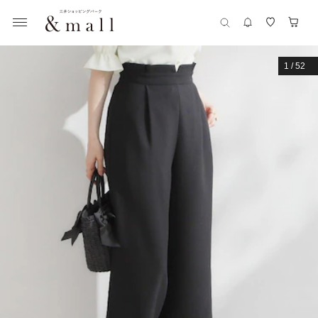
1
/
52