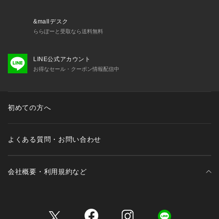
れます。
サスペンダーを外せばシンプルなパンツとしても使え、コーデ
&mallデスク
の幅が広がるのがポイントです。
ららぽーと受取なら送料無料
【26SS NEW ARRIVAL】
LINE公式アカウント
【26SS NEW COLLECTION】
お得なセール・クーポン情報配信中
初めての方へ
よくある質問・お問い合わせ
会社概要・利用規約など
三井不動産が展開する商業施設一覧