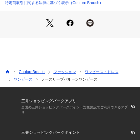
めします。
特定商取引に関する法律に基づく表示（Couture Brooch）
■サイズ表示について
※バイイング商品のため下げ札サイズ表記とワールドサイズ表
記が異なります。製品寸法をご確認くださいませ。
ワールドサイズコード38＝製品サイズ表記M
※照明の関係により、実際よりも色味が違って見える場合があ
ります。また、パソコン・スマートフォンなどの環境により、
若干製品と画像のカラーが異なる場合もございます。
CoutureBrooch
ファッション
ワンピース・ドレス
ワンピース
ノースリーブバルーンワンピース
三井ショッピングパークアプリ
全国の三井ショッピングパークポイント対象施設でご利用できるアプ
リ
三井ショッピングパークポイント