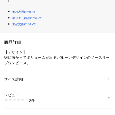
価格表示について
取り寄せ商品について
返品交換について
商品詳細
【デザイン】
裾に向かってボリュームが出るバルーンデザインのノースリー
ブワンピース。
体型をカバーしつつ、下重心のシルエットがトレンド感を演出
してくれます。
足元はサンダルやスニーカーなどシーンに合わせて幅広いスタ
サイズ詳細
性別：
レディース
イリングが可能です◎
カテゴリー：
ファッション
 ＞ 
ワンピース・ドレス
 ＞ 
ワンピース
素材：綿100％
生産国：中国製
レビュー
【仕様】
商品番号：
1600300006713 
（モール）
0件
・裏地なし
508-55056 （ショップ）
・ポケット数：横×2
※こちらの商品は透け感があるため、インナーの着用をおすす