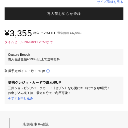
サイズ詳細を見る
再入荷お知らせ登録
¥3,355
52%OFF
¥6,990
税込
通常価格
タイムセール 2026/8/11 23:59まで
Couture Brooch
購入合計金額4,990円以上で送料無料
取得予定ポイント数：
30 pt
提携クレジットカードで還元率UP
三井ショッピングパークカード《セゾン》なら更に¥100につき1pt還元！
お申し込み完了後、最短５分でご利用可能！
今すぐお申し込み
店舗在庫を確認