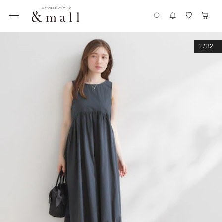
1
/
32