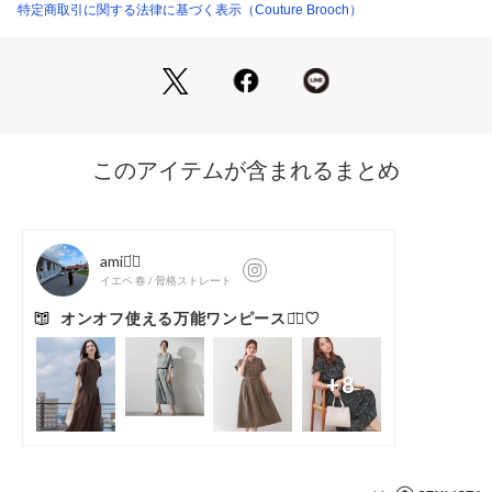
特定商取引に関する法律に基づく表示（Couture Brooch）
【仕様】
・ポケット数：横×2
・ウエスト総ゴム
・共地ウエストリボン付き
・裏地あり
※ブルー（092）はやや透け感があります。
※照明の関係により、実際よりも色味が違って見える場合があ
ります。また、パソコン・スマートフォンなどの環境により、
若干製品と画像のカラーが異なる場合もございます。
【スタッフコメント】
shino（164㎝）
リネン調素材ならではのナチュラルな風合いと、フリルディテ
ールのバランスがポイント。
甘さを程よく抑えたデザインで、大人フェミニンに着こなせる
仕上がり。
デイリーからお出かけまで幅広く活躍。
【26SS NEW ARRIVAL】