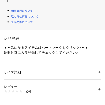
価格表示について
取り寄せ商品について
返品交換について
商品詳細
▼▼気になるアイテムはハートマークをクリック♪▼▼
是非お気に入り登録してチェックしてください♪
胸元に細いフリルテープをたたきつけた1枚で着映えるフェミ
ニンなワンピースです
サイズ詳細
性別：
レディース
～POINT～
カテゴリー：
ファッション
 ＞ 
ワンピース・ドレス
 ＞ 
ワンピース
素材：表地・裏地: ポリエステル100％
フリル端はピコ刺繍を施しています。
生産国：中国製
レビュー
商品番号：
1600300006697 
（モール）
0件
【素材】
508-55050 （ショップ）
リネンライクな細かい節の表情があり、軽やかで涼し気な生地
です。