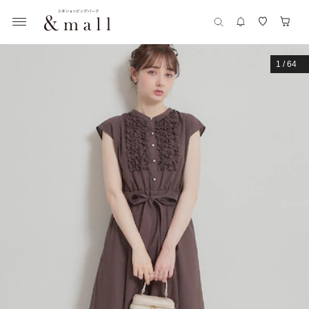
1
/
64