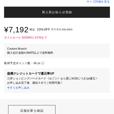
サイズ詳細を見る
再入荷お知らせ登録
¥7,192
20%OFF
¥8,990
税込
通常価格
タイムセール 2026/8/11 23:59まで
Couture Brooch
購入合計金額4,990円以上で送料無料
取得予定ポイント数：
65 pt
提携クレジットカードで還元率UP
三井ショッピングパークカード《セゾン》なら更に¥100につき1pt還元！
お申し込み完了後、最短５分でご利用可能！
今すぐお申し込み
店舗在庫を確認