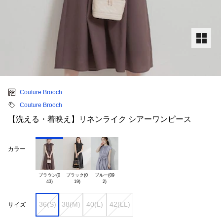
Couture Brooch
Couture Brooch
【洗える・着映え】リネンライク シアーワンピース
カラー
ブラウン(0

ブラック(0

ブルー(09

36(S)
38(M)
40(L)
42(LL)
サイズ