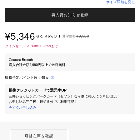
サイズ詳細を見る
再入荷お知らせ登録
¥5,346
46%OFF
¥9,900
税込
通常価格
タイムセール 2026/8/11 23:59まで
Couture Brooch
購入合計金額4,990円以上で送料無料
取得予定ポイント数：
48 pt
提携クレジットカードで還元率UP
三井ショッピングパークカード《セゾン》なら更に¥100につき1pt還元！
お申し込み完了後、最短５分でご利用可能！
今すぐお申し込み
店舗在庫を確認