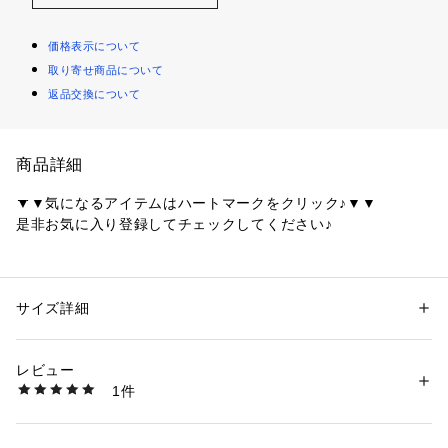
価格表示について
取り寄せ商品について
返品交換について
商品詳細
▼▼気になるアイテムはハートマークをクリック♪▼▼
是非お気に入り登録してチェックしてください♪
涼し気なシアーチェックの、初夏にぴったりのワンピースです
～POINT～
サイズ詳細
性別：
レディース
スカート部分はふわりとしたシルエットですが、ウエストにシ
カテゴリー：
ファッション
 ＞ 
ワンピース・ドレス
 ＞ 
ワンピース
素材：表地: ポリエステル47％ レーヨン43％ ナイロン10％ 裏地: ポリエ
ャーリングゴムが入っており、
ステル100％
レビュー
程よくウエストにフィットするので、子供っぽくならずに着て
生産国：中国製
1件
頂けます。
商品番号：
1600300006692 
（モール）
508-55051 （ショップ）
シアー素材ですが、身頃とスカート部分に裏が付いているので
透けの心配はありません。