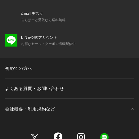
一枚で華やか見えし、羽織り次第で印象の変化も楽しめます。
ウエスト切り替えやシルエットにこだわり、後ろのリボンデザ
&mallデスク
インなど、ディティールまで着映えるデザイン。
ららぽーと受取なら送料無料
【26SS NEW ARRIVAL】
LINE公式アカウント
【26SS NEW COLLECTION】
お得なセール・クーポン情報配信中
初めての方へ
よくある質問・お問い合わせ
会社概要・利用規約など
三井不動産が展開する商業施設一覧