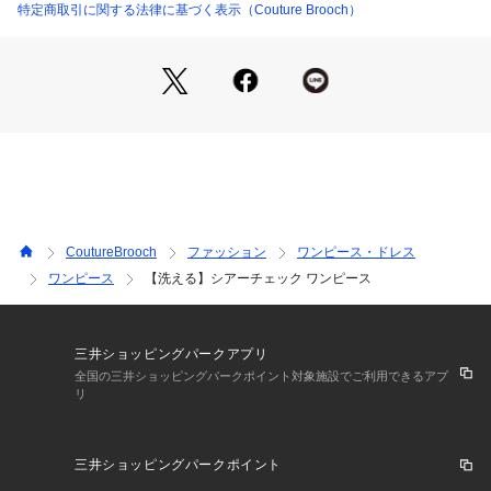
袖は裏がなく、軽い仕上がりとなっています。
特定商取引に関する法律に基づく表示（Couture Brooch）
【素材】
シアー感のあるチェック柄です。
柄がある為、シワも目立ちにくく、お気軽に着ていただけま
す。
【仕様】
・ポケットなし
・ウエスト総ゴム
・身頃のみ裏地あり
CoutureBrooch
ファッション
ワンピース・ドレス
※ホワイト（001）はやや透け感があります。
ワンピース
【洗える】シアーチェック ワンピース
※照明の関係により、実際よりも色味が違って見える場合があ
ります。また、パソコン・スマートフォンなどの環境により、
三井ショッピングパークアプリ
若干製品と画像のカラーが異なる場合もございます。
全国の三井ショッピングパークポイント対象施設でご利用できるアプ
リ
【スタッフコメント】
shino（164㎝）
三井ショッピングパークポイント
透け感のあるチェック素材がシーズンムードを高めるワンピー
ス。