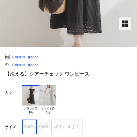
Couture Brooch
Couture Brooch
【洗える】シアーチェック ワンピース
カラー
ブラック(0

ホワイト(0

36(S)
38(M)
40(L)
42(LL)
サイズ