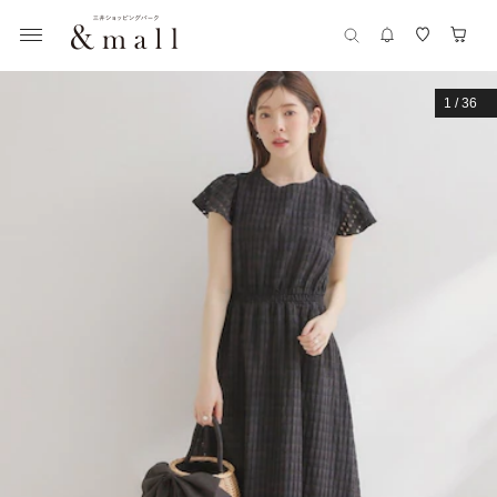
1
/
36