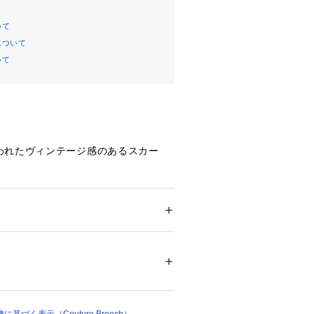
いて
について
いて
われたヴィンテージ感のあるスカー
街並みモチーフに鮮やかな配色のバラ
ッグアレンジにもおすすめです。
光線中の紫外線(UV)を通しにくくし
ション
 ＞ 
ファッション雑貨
 ＞ 
バンダナ・ス
永久的ではありません。
00％
06632 
（モール）
ップ）
り、実際よりも色味が違って見える場
た、パソコン・スマートフォンなどの
製品と画像のカラーが異なる場合もご