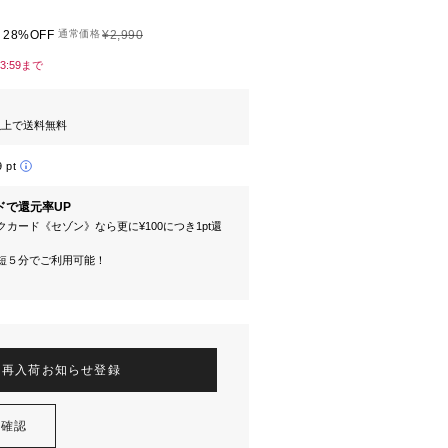
28%OFF
通常価格
¥2,990
23:59まで
円以上で送料無料
9 pt
ドで還元率UP
カード《セゾン》なら更に¥100につき1pt還
短５分でご利用可能！
再入荷お知らせ登録
を確認