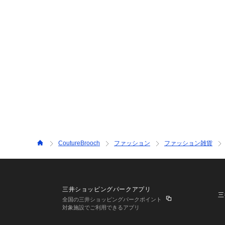
CoutureBrooch
ファッション
ファッション雑貨
三井ショッピングパークアプリ
三
全国の三井ショッピングパークポイント
対象施設でご利用できるアプリ