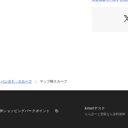
特定商取引に関する法律に基
ざいます。
バンダナ・スカーフ
マップ柄スカーフ
&mallデスク
井ショッピングパークポイント
ららぽーと受取なら送料無料