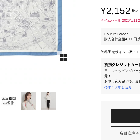
¥2,152
税込
タイムセール 2026/8/11 
Couture Brooch
購入合計金額4,990
取得予定ポイント数：
1
提携クレジットカー
三井ショッピングパーク
元！
お申し込み完了後、最
今すぐお申し込み
店舗在庫