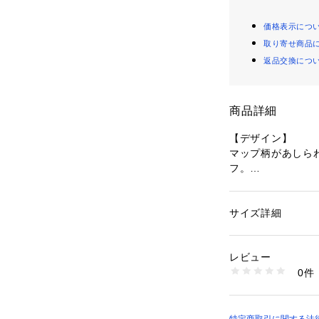
価格表示につ
取り寄せ商品
返品交換につ
商品詳細
【デザイン】
マップ柄があしら
フ。
ベージュベースの
ンスがポイント◎
首元に巻いたりバ
サイズ詳細
性別：
レディース
※この製品は、太陽
カテゴリー：
ファッ
カーフ
ます。この効果は
素材：ポリエステル1
レビュー
生産国：中国製
0件
商品番号：
16003000
508-05400 （ショ
※照明の関係によ
合があります。ま
環境により、若干