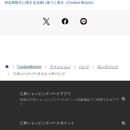
・ポケット数：横×2 後ろ飾りポケット×2
特定商取引に関する法律に基づく表示（Couture Brooch）
508-61006 （ショップ）
・ウエスト総ゴム
・裏地なし
※照明の関係により、実際よりも色味が違って見える場合があ
ります。また、パソコン・スマートフォンなどの環境により、
若干製品と画像のカラーが異なる場合もございます。
CoutureBrooch
ファッション
パンツ
ロングパンツ
リボンハイパーストレッチパンツ
三井ショッピングパークアプリ
全国の三井ショッピングパークポイント対象施設でご利用できるアプ
リ
三井ショッピングパークポイント