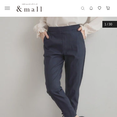
1
/
30