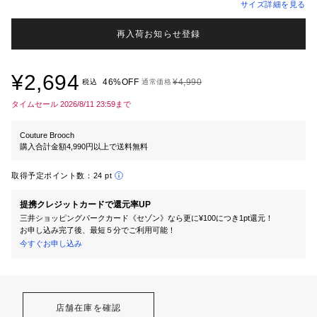
サイズ詳細を見る
再入荷お知らせ登録
¥2,694
46%OFF
¥4,990
税込
通常価格
タイムセール 2026/8/11 23:59まで
Couture Brooch
購入合計金額4,990円以上で送料無料
取得予定ポイント数：
24 pt
提携クレジットカードで還元率UP
三井ショッピングパークカード《セゾン》なら更に¥100につき1pt還元！
お申し込み完了後、最短５分でご利用可能！
今すぐお申し込み
店舗在庫を確認