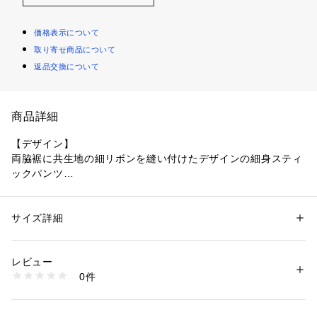
価格表示について
取り寄せ商品について
返品交換について
商品詳細
【デザイン】
両脇裾に共生地の細リボンを縫い付けたデザインの細身スティ
ックパンツ
リボン下のスリットが足首をスッキリ見せてくれます。
ぐるりウエストゴム仕様で楽チンな穿き心地です。
両脇ポケットあり
サイズ詳細
性別：
レディース
カテゴリー：
ファッション
 ＞ 
パンツ
 ＞ 
ロングパンツ
素材：ブラック（019） レーヨン73％ ナイロン24％ ポリウレタン3％
【素材】
ネイビー（094） ポリエステル50％ レーヨン25％ ナイロン22％ ポリウ
レビュー
非常にストレッチ性の高い生地を使用しています。
レタン3％
0件
ご家庭の洗濯機でお洗濯が可能な商品です。
ブラック（219） レーヨン75％ ポリエステル12％ ナイロン11％ ポリウ
レタン2％
生産国：カンボジア製
【仕様】
商品番号：
1600300006595 
（モール）