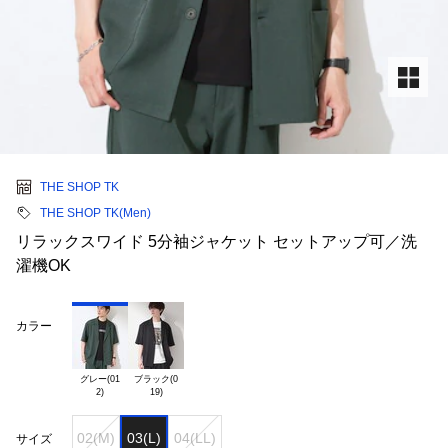
THE SHOP TK
THE SHOP TK(Men)
リラックスワイド 5分袖ジャケット セットアップ可／洗
濯機OK
カラー
グレー(01

ブラック(0

02(M)
03(L)
04(LL)
サイズ