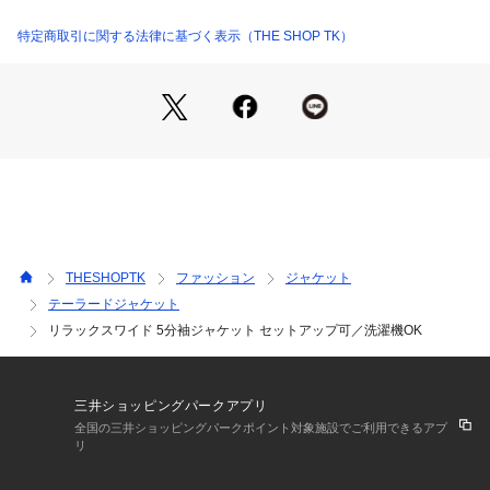
軽やかでさらっとした肌触りの素材を使用しており、暑い季節
でも快適な着心地。
特定商取引に関する法律に基づく表示（THE SHOP TK）
通気性が良くベタつきにくいため、Tシャツの上から気軽に羽
織れるのが魅力です。
適度な落ち感があり、自然なドレープが上品な印象を演出。
デイリー使いから旅行・外出時の持ち運びにも便利です。
■おすすめコーディネート
同素材のショートパンツと合わせたセットアップスタイルで、
統一感のあるリラックスコーデがおすすめ。
インナーに無地Tシャツやタンクトップを合わせれば、抜け感
のある大人の夏スタイルが完成します。
THESHOPTK
ファッション
ジャケット
デニムやワイドスラックスと合わせたきれいめカジュアルスタ
テーラードジャケット
イルにも相性が良く、足元はスニーカーやサンダルで軽やかに
リラックスワイド 5分袖ジャケット セットアップ可／洗濯機OK
まとめるのがおすすめです。
【仕様】
・ポケット数：前×2
三井ショッピングパークアプリ
・裏地なし
全国の三井ショッピングパークポイント対象施設でご利用できるアプ
リ