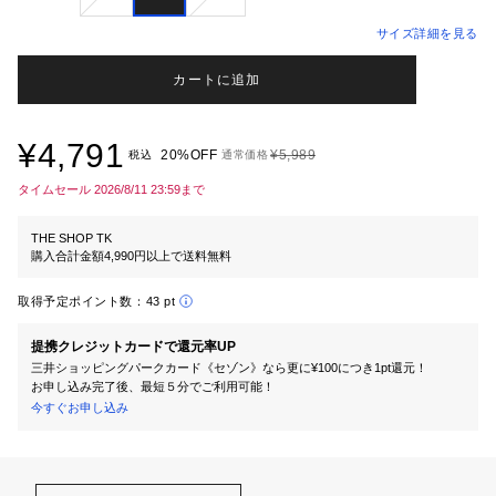
サイズ詳細を見る
カートに追加
¥4,791
20%OFF
¥5,989
税込
通常価格
タイムセール 2026/8/11 23:59まで
THE SHOP TK
購入合計金額4,990円以上で送料無料
取得予定ポイント数：
43 pt
提携クレジットカードで還元率UP
三井ショッピングパークカード《セゾン》なら更に¥100につき1pt還元！
お申し込み完了後、最短５分でご利用可能！
今すぐお申し込み