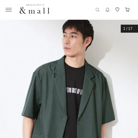
1
/
17