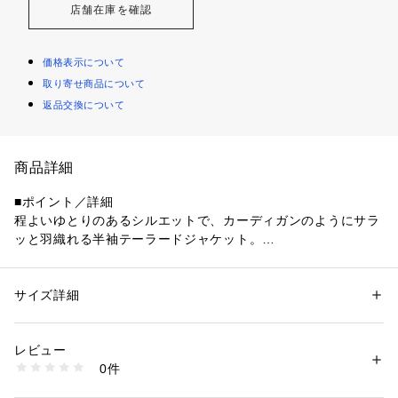
店舗在庫を確認
価格表示について
取り寄せ商品について
返品交換について
商品詳細
■ポイント／詳細
程よいゆとりのあるシルエットで、カーディガンのようにサラ
ッと羽織れる半袖テーラードジャケット。
きちんと感のある衿デザインながら、軽やかな着用感でデイリ
ーにも取り入れやすい1枚です。
ラフになりすぎず、夏の大人カジュアルにちょうど良いバラン
サイズ詳細
性別：
メンズ
スに仕上げました。
カテゴリー：
ファッション
 ＞ 
ジャケット
 ＞ 
テーラードジャケット
素材：ポリエステル97％ ポリウレタン3％
同素材のショートパンツと合わせたセットアップスタイルもお
生産国：中国製
レビュー
すすめで、統一感のある旬なリラックスコーデが完成します。
商品番号：
1600200008796 
（モール）
0件
616-45013 （ショップ）
■素材／機能特性