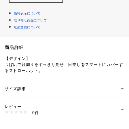
価格表示について
取り寄せ商品について
返品交換について
商品詳細
【デザイン】
つば広で顔周りをすっきり見せ、日差しをスマートにカバーす
るストローハット。
幅のあるリボンが上品にアクセント。
甘さは控えめで、街にもリゾートにも馴染む端正な佇まいで
す。
サイズ詳細
性別：
レディース
カテゴリー：
ファッション
 ＞ 
帽子・ヘアアクセサリー
 ＞ 
ハット
素材：本体: 分類外繊維（紙）100％ リボン部分: ポリエステル100％
【素材】
生産国：中国製
レビュー
通気性に富んだストロー素材でとても軽やか。
商品番号：
1600200008738 
（モール）
0件
長時間かぶってもムレにくく、適度なハリで形をきれいにキー
040-05490 （ショップ）
プ。
編み目が光を柔らかく受け、盛夏まで涼やかな印象に仕上がり