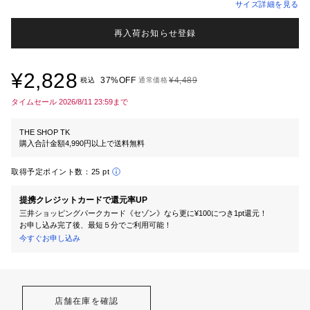
サイズ詳細を見る
再入荷お知らせ登録
¥2,828
37%OFF
¥4,489
税込
通常価格
タイムセール 2026/8/11 23:59まで
THE SHOP TK
購入合計金額4,990円以上で送料無料
取得予定ポイント数：
25 pt
提携クレジットカードで還元率UP
三井ショッピングパークカード《セゾン》なら更に¥100につき1pt還元！
お申し込み完了後、最短５分でご利用可能！
今すぐお申し込み
店舗在庫を確認