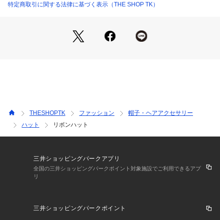
ます。
特定商取引に関する法律に基づく表示（THE SHOP TK）
【着こなしポイント】
Tシャツ×デニムにラフに、ワンピースやセットアップに合わせ
てきれいめに。
髪は低めにまとめて抜け感を。
サングラスや小ぶりアクセをリンクさせると、都会的なサマー
スタイルが完成。
※照明の関係により、実際よりも色味が違って見える場合があ
THESHOPTK
ファッション
帽子・ヘアアクセサリー
ります。また、パソコン・スマートフォンなどの環境により、
ハット
リボンハット
若干製品と画像のカラーが異なる場合もございます。
三井ショッピングパークアプリ
全国の三井ショッピングパークポイント対象施設でご利用できるアプ
リ
三井ショッピングパークポイント