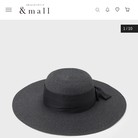
1
/
10