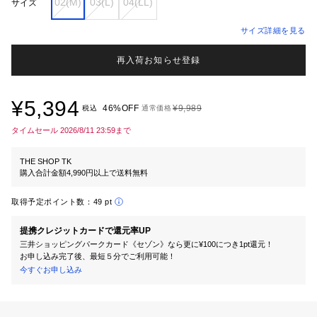
02(M)
03(L)
04(LL)
サイズ
サイズ詳細を見る
再入荷お知らせ登録
¥5,394
46%OFF
¥9,989
税込
通常価格
タイムセール 2026/8/11 23:59まで
THE SHOP TK
購入合計金額4,990円以上で送料無料
取得予定ポイント数：
49 pt
提携クレジットカードで還元率UP
三井ショッピングパークカード《セゾン》なら更に¥100につき1pt還元！
お申し込み完了後、最短５分でご利用可能！
今すぐお申し込み