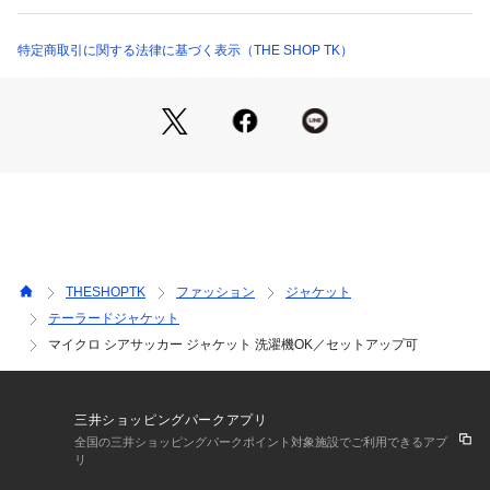
る一着です。
■素材 ／ 機能特性
特定商取引に関する法律に基づく表示（THE SHOP TK）
細かい凹凸が特徴のシアサッカー生地を採用。
肌に触れる面積が少ないためベタつきにくく、さらっとした清
涼感のある着心地を実現しています。
軽量で通気性も良く、汗ばむ季節でも快適。
シワが目立ちにくい素材感なので、持ち運びや長時間の着用に
も適しています。
見た目にも涼しげな素材感が、夏のスタイリングを軽やかに格
上げしてくれます。
■おすすめコーディネート
THESHOPTK
ファッション
ジャケット
無地のクルーネックTシャツと合わせたミニマルなきれいめカ
テーラードジャケット
ジュアルスタイルにおすすめ。
マイクロ シアサッカー ジャケット 洗濯機OK／セットアップ可
細身のテーパードパンツやイージースラックスと組み合わせれ
ば、抜け感のある大人のセットアップ風スタイルも楽しめま
す。
バンドカラーシャツをインナーに合わせれば、程よく上品なビ
三井ショッピングパークアプリ
ジカジスタイルにも対応。
全国の三井ショッピングパークポイント対象施設でご利用できるアプ
足元はレザースニーカーやローファーでまとめると、軽さと品
リ
のバランスが取れた着こなしに仕上がります。