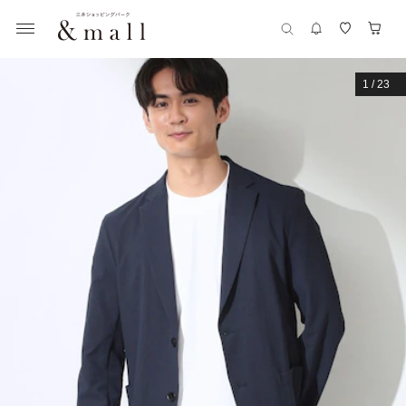
1
/
23