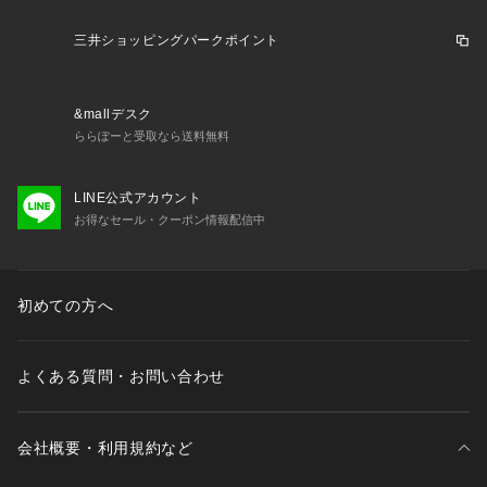
【仕様】
三井ショッピングパークポイント
・ポケット数：横×2
・裏地なし
&mallデスク
ららぽーと受取なら送料無料
※照明の関係により、実際よりも色味が違って見える場合があ
ります。また、パソコン・スマートフォンなどの環境により、
LINE公式アカウント
若干製品と画像のカラーが異なる場合もございます。
お得なセール・クーポン情報配信中
初めての方へ
よくある質問・お問い合わせ
会社概要・利用規約など