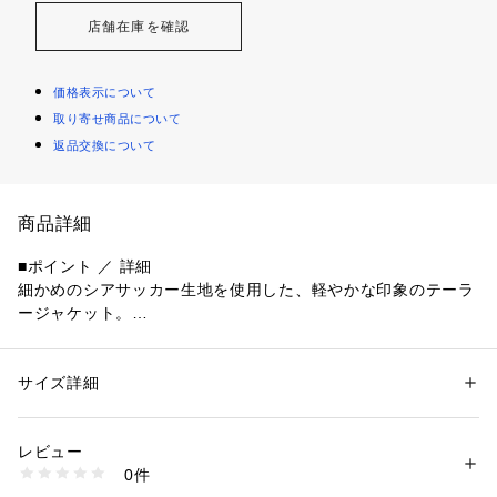
店舗在庫を確認
価格表示について
取り寄せ商品について
返品交換について
商品詳細
■ポイント ／ 詳細
細かめのシアサッカー生地を使用した、軽やかな印象のテーラ
ージャケット。
凹凸感のある表情が程よい抜け感を生み出し、かっちりしすぎ
ない大人のバランスに仕上げています。
程よくゆとりを持たせたサイズ感で、Tシャツやシャツの上か
サイズ詳細
性別：
メンズ
らさらっと羽織れる設計。
カテゴリー：
ファッション
 ＞ 
ジャケット
 ＞ 
テーラードジャケット
素材：ポリエステル100％
裏地を省いた一枚仕立てのため、シャツ感覚で気軽に着用でき
生産国：中国製
レビュー
るのも魅力です。
商品番号：
1600200008703 
（モール）
0件
オンにもオフにも使える、春夏シーズンの軽羽織として活躍す
616-45010 （ショップ）