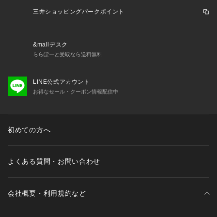
・ポケット数：胸元×1 横×2 内側×1
・裏地なし
三井ショッピングパークポイント
※照明の関係により、実際よりも色味が違って見える場合があ
&mallデスク
ります。また、パソコン・スマートフォンなどの環境により、
ららぽーと受取なら送料無料
若干製品と画像のカラーが異なる場合もございます。
LINE公式アカウント
お得なセール・クーポン情報配信中
初めての方へ
よくある質問・お問い合わせ
会社概要・利用規約など