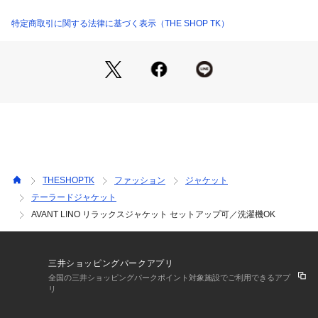
やモダンな印象を与え、トレンドのアイテムとして人気があり
ます。
特定商取引に関する法律に基づく表示（THE SHOP TK）
クールなスタイルやカジュアルシーンでのドレスアップ、ビジ
ネスシーンでのカジュアルダウンで相性のよいシルエットで
す。
【シルエットの特徴】
■直線的でゆったり：ウエストラインを絞らず、直線的なライ
ンで構成されています。
■リラックス感：肩幅や身幅が広めで、身体のラインを拾いに
くいデザインです。
THESHOPTK
ファッション
ジャケット
【着こなしのポイント】
テーラードジャケット
■カジュアルに：Tシャツやニットと合わせて、ラフに着こな
AVANT LINO リラックスジャケット セットアップ可／洗濯機OK
す。
■ビジネスに：室内での着用やクールビスにも適している。
■トレンド感：現代風のモードなスタイルや、軽く羽織る感じ
のリラックス感。
三井ショッピングパークアプリ
全国の三井ショッピングパークポイント対象施設でご利用できるアプ
【仕様】
リ
＜ジャケット＞