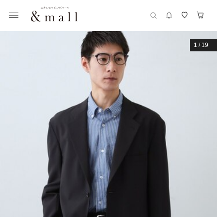
1
/
19