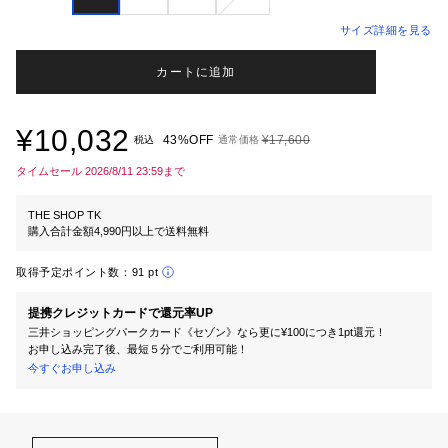
サイズ詳細を見る
カートに追加
¥10,032
43%OFF
¥17,600
税込
通常価格
タイムセール 2026/8/11 23:59まで
THE SHOP TK
購入合計金額4,990円以上で送料無料
取得予定ポイント数：
91 pt
提携クレジットカードで還元率UP
三井ショッピングパークカード《セゾン》なら更に¥100につき1pt還元！
お申し込み完了後、最短５分でご利用可能！
今すぐお申し込み