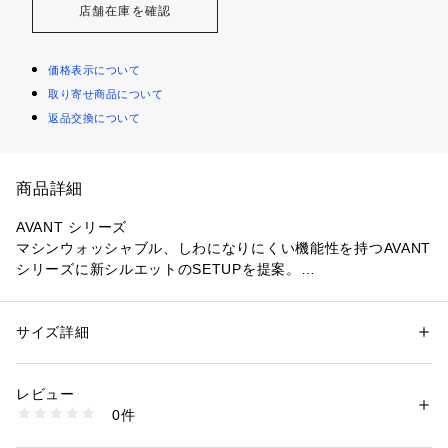
店舗在庫を確認
価格表示について
取り寄せ商品について
返品交換について
商品詳細
AVANT シリーズ
マシンウォッシャブル、しわになりにくい機能性を持つAVANT
シリーズに新シルエットのSETUPを提案。
素材はリネンライク素材で、見た目のリネン調の雰囲気とシャ
リ感のある素材が特徴。
これからのシーズン通して着用できる素材感が嬉しい。
サイズ詳細
性別：
メンズ
カテゴリー：
ファッション
 ＞ 
ジャケット
 ＞ 
テーラードジャケット
素材：表地: ポリエステル100％ 裏地: ポリエステル100％
【新シルエット】
生産国：カンボジア製
レビュー
ボックスシルエットジャケットとは、箱（ボックス）のように
商品番号：
1600200008694 
（モール）
0件
肩から裾まで直線的で角ばった四角いフォルムが特徴のジャケ
616-45106 （ショップ）
ットで、ウエストを絞らずゆったりとした作りでリラックス感