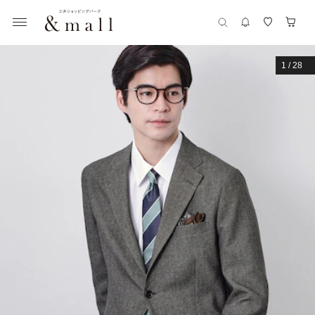
1
/
28