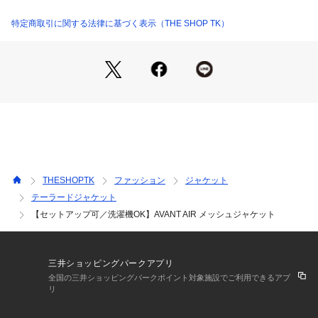
トを意識しています。
※バストからウエストまでの自然な絞りからヒップにかけての
特定商取引に関する法律に基づく表示（THE SHOP TK）
エレガントな曲線が、
着る人の体型を選ばずシルエットをキレイに魅せてくれます。
肩回りや袖の上腕部の拘りのパターン設計や縫製手法（前肩縫
製やイセ込み縫製など）により、細部にゆとりを持たせること
でリラックス感アップ。
前身頃のラペルのゴージライン（衿の縫い目）を少し上げ、視
覚的なポイントを上に上げ、スタイルアップ効果があります。
【仕様】
・ポケット数：前×2 胸元×1 内側×1
THESHOPTK
ファッション
ジャケット
・背抜き仕立て
テーラードジャケット
【セットアップ可／洗濯機OK】AVANT AIR メッシュジャケット
※照明の関係により、実際よりも色味が違って見える場合があ
ります。また、パソコン・スマートフォンなどの環境により、
若干製品と画像のカラーが異なる場合もございます。
三井ショッピングパークアプリ
全国の三井ショッピングパークポイント対象施設でご利用できるアプ
リ