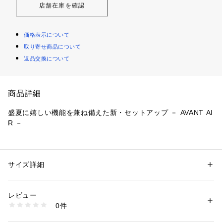
店舗在庫を確認
価格表示について
取り寄せ商品について
返品交換について
商品詳細
盛夏に嬉しい機能を兼ね備えた新・セットアップ － AVANT AI
R －
【素材、機能特性】
マシンウォッシャブル、ストレッチ、シワになりにくく、そし
て汗ばむ時期に嬉しい通気性◎な多機能素材を使用。
サイズ詳細
性別：
メンズ
着心地はかなり軽量なので、サッと羽織れて快適。
カテゴリー：
ファッション
 ＞ 
ジャケット
 ＞ 
テーラードジャケット
素材：表地: ポリエステル100％ 裏地: ポリエステル100％
生産国：カンボジア製
レビュー
【開発者コメント】
商品番号：
1600200008559 
（モール）
0件
シルエットに関しては、ウエストのシェイプを極端に意識した
616-45104 （ショップ）
ものではなく、身体から付かず離れず自然な立体的なシルエッ