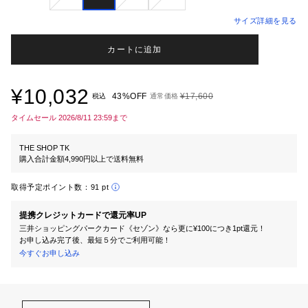
サイズ詳細を見る
カートに追加
¥10,032
43%OFF
¥17,600
税込
通常価格
タイムセール 2026/8/11 23:59まで
THE SHOP TK
購入合計金額4,990円以上で送料無料
取得予定ポイント数：
91 pt
提携クレジットカードで還元率UP
三井ショッピングパークカード《セゾン》なら更に¥100につき1pt還元！
お申し込み完了後、最短５分でご利用可能！
今すぐお申し込み