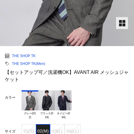
THE SHOP TK
THE SHOP TK(Men)
【セットアップ可／洗濯機OK】AVANT AIR メッシュジャ
ケット
カラー
グレー(01

ブラック(0

ネイビー(0

01(S)
02(M)
03(L)
04(LL)
サイズ