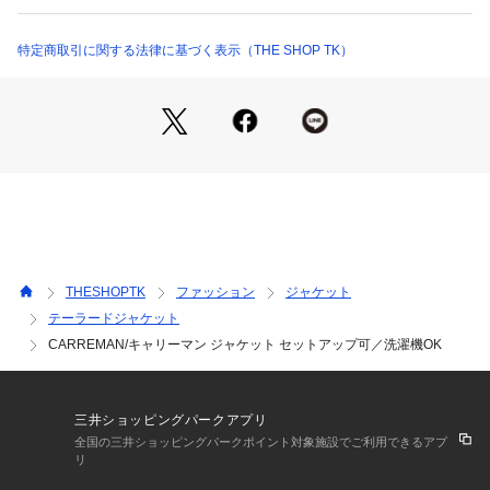
にバージョンアップしております。
・バストなど着心地を変えず、フォルムをつくることですっき
りシルエットを採用。
特定商取引に関する法律に基づく表示（THE SHOP TK）
・背抜きの大見返しの袖裏あり仕立てにしております。
・大見返しにすることで、きれい目上品見えの仕立てになりま
す。
【仕様】
・ポケット数：前×2 胸元×1 内側×2
・裏地：背抜き仕立て
※照明の関係により、実際よりも色味が違って見える場合があ
THESHOPTK
ファッション
ジャケット
ります。また、パソコン・スマートフォンなどの環境により、
テーラードジャケット
若干製品と画像のカラーが異なる場合もございます。
CARREMAN/キャリーマン ジャケット セットアップ可／洗濯機OK
三井ショッピングパークアプリ
全国の三井ショッピングパークポイント対象施設でご利用できるアプ
リ