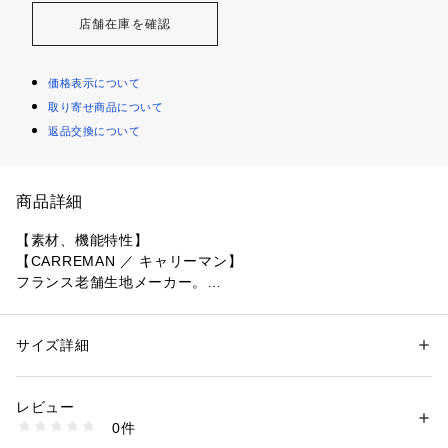
店舗在庫を確認
価格表示について
取り寄せ商品について
返品交換について
商品詳細
【素材、機能特性】
【CARREMAN ／ キャリーマン】
フランス老舗生地メーカー。
フランスでの素材作りのノウハウを生かして中国で生産された
素材。
素材の仕上げや、柄の作り方などがよりきれい目で良質な素材
サイズ詳細
性別：
メンズ
に仕上げているのが魅力。
カテゴリー：
ファッション
 ＞ 
ジャケット
 ＞ 
テーラードジャケット
素材：表地: ポリエステル66％ レーヨン28％ ポリウレタン6％ 裏地: ポリ
エステル100％
レビュー
【デザインポイント】
生産国：インドネシア製
0件
・フロントの着丈を少し長くすることで着映えするシルエット
商品番号：
1600200008549 
（モール）
616-45110 （ショップ）