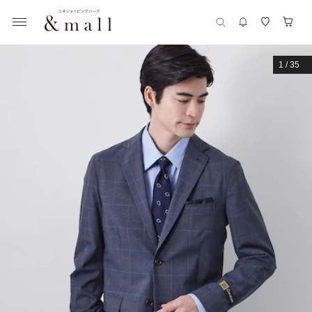
1
/
35