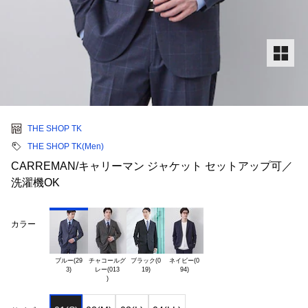
THE SHOP TK
THE SHOP TK(Men)
CARREMAN/キャリーマン ジャケット セットアップ可／
洗濯機OK
カラー
ブルー(29

チャコールグ

ブラック(0

ネイビー(0

レー(013
