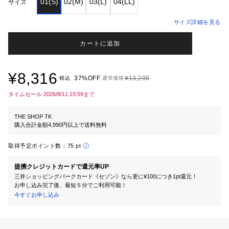
01(S)
02(M)
03(L)
04(LL)
サイズ
サイズ詳細を見る
カートに追加
¥8,316
37%OFF
¥13,200
税込
通常価格
タイムセール 2026/8/11 23:59まで
THE SHOP TK
購入合計金額4,990円以上で送料無料
取得予定ポイント数：
75 pt
提携クレジットカードで還元率UP
三井ショッピングパークカード《セゾン》なら更に¥100につき1pt還元！
お申し込み完了後、最短５分でご利用可能！
今すぐお申し込み