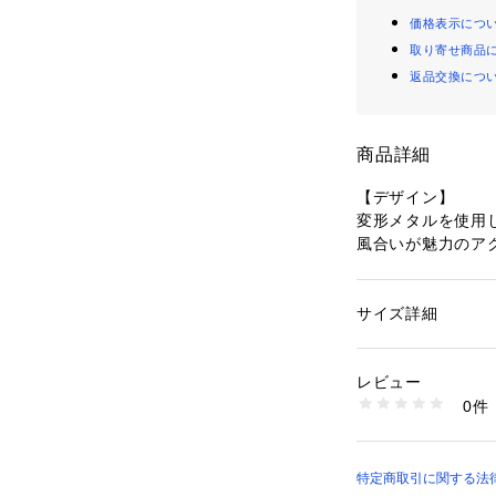
価格表示につ
取り寄せ商品
返品交換につ
商品詳細
【デザイン】
変形メタルを使用
風合いが魅力のア
独特のフォルムが
なヘアスタイルに
クラシカルであり
サイズ詳細
性別：
レディース
なシーンでも使い
カテゴリー：
ファッ
ヘアアクセサリー
素材：合金 鉄
レビュー
【素材＆仕上げ】
生産国：中国製
0件
良質なメタル加工
商品番号：
16002000
040-04322 （ショ
れています。
丁寧な加工で繊細
んでいるため、長
特定商取引に関する法律に