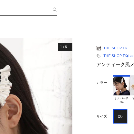
1
/
6
THE SHOP TK
THE SHOP TK(Lad
アンティーク風
カラー
シルバー(0

ゴ
00
サイズ