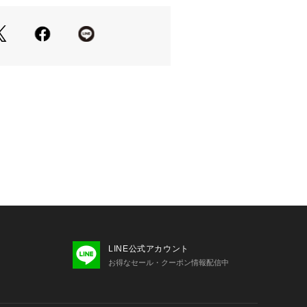
ト】
は、まとめ髪やポニーテール、サイド
ど、様々なヘアスタイルに合わせやす
ションにアクセントとして取り入れる
ーディネートを格上げし、カジュアル
シーンまで幅広く活用できます。
り、実際よりも色味が違って見える場
た、パソコン・スマートフォンなどの
製品と画像のカラーが異なる場合もご
LINE公式アカウント
お得なセール・クーポン情報配信中