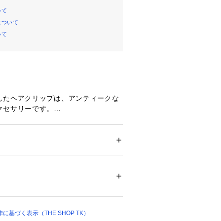
いて
について
いて
したヘアクリップは、アンティークな
クセサリーです。
個性的なアクセントとなり、シンプル
も上品な彩りを添えます。
ながらも可愛らしさを兼ね備え、どん
やすい一品です。
ション
 ＞ 
帽子・ヘアアクセサリー
 ＞ 
その他
によりアンティークな風合いが表現さ
08393 
（モール）
ップ）
なディテールが際立ち、耐久性にも富
期間にわたって美しさを保ちます。
基づく表示（THE SHOP TK）