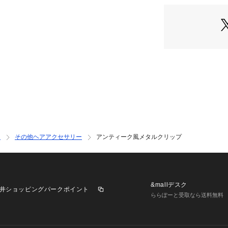
【着こなしポイン
このヘアクリップ
に流すスタイルな
いアイテムです。
シンプルなファッ
ことで、全体のコ
からフォーマルな
※照明の関係によ
合があります。ま
環境により、若干
ー
その他ヘアアクセサリー
アンティーク風メタルクリップ
ざいます。
&mallデスク
井ショッピングパークポイント
ららぽーと受取なら送料無料