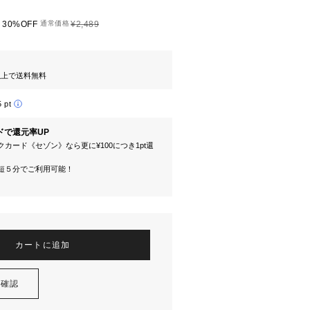
30%OFF
通常価格
¥2,489
円以上で送料無料
5 pt
ドで還元率UP
カード《セゾン》なら更に¥100につき1pt還
短５分でご利用可能！
カートに追加
を確認