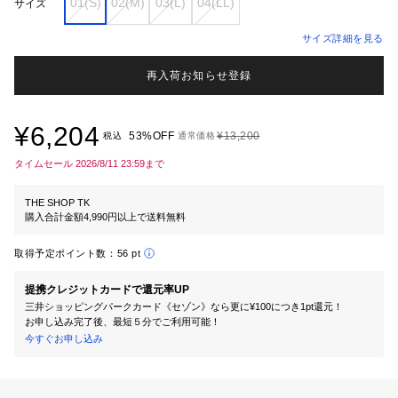
01(S)
02(M)
03(L)
04(LL)
サイズ
サイズ詳細を見る
再入荷お知らせ登録
¥6,204
53%OFF
¥13,200
税込
通常価格
タイムセール 2026/8/11 23:59まで
THE SHOP TK
購入合計金額4,990円以上で送料無料
取得予定ポイント数：
56 pt
提携クレジットカードで還元率UP
三井ショッピングパークカード《セゾン》なら更に¥100につき1pt還元！
お申し込み完了後、最短５分でご利用可能！
今すぐお申し込み