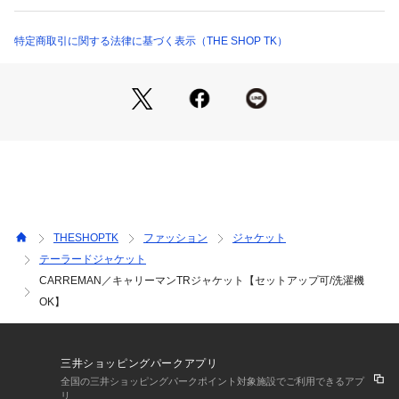
トにバージョンアップしております。
・バストなど着心地を変えず、フォルムをつくることですっき
りシルエットを採用。
特定商取引に関する法律に基づく表示（THE SHOP TK）
・背抜きの大見返しの袖裏あり仕立てにしております。
・大見返しにすることで、きれいめ上品見えの仕立てになりま
す。
【仕様】
・ポケット数：胸元×1 横×2 内側×2
・裏地：背抜き仕立て
※照明の関係により、実際よりも色味が違って見える場合があ
THESHOPTK
ファッション
ジャケット
ります。また、パソコン・スマートフォンなどの環境により、
テーラードジャケット
若干製品と画像のカラーが異なる場合もございます。
CARREMAN／キャリーマンTRジャケット【セットアップ可/洗濯機
OK】
三井ショッピングパークアプリ
全国の三井ショッピングパークポイント対象施設でご利用できるアプ
リ