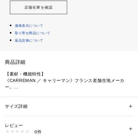
店舗在庫を確認
価格表示について
取り寄せ商品について
返品交換について
商品詳細
【素材・機能特性】
《CARREMAN ／ キャリーマン》フランス老舗生地メーカ
ー。
フランスでの素材作りのノウハウを活かして中国で生産された
素材。
素材の仕上げや、柄の作り方などがよりきれいめで良質な素材
サイズ詳細
性別：
メンズ
に仕上げているのが魅力。
カテゴリー：
ファッション
 ＞ 
ジャケット
 ＞ 
テーラードジャケット
素材：表地: ポリエステル66％ レーヨン28％ ポリウレタン6％ 裏地: ポリ
エステル100％
レビュー
【デザインポイント】
生産国：インドネシア製
0件
・フロントの着丈を少し長くすることで、着映えするシルエッ
商品番号：
1600200008257 
（モール）
616-44107 （ショップ）