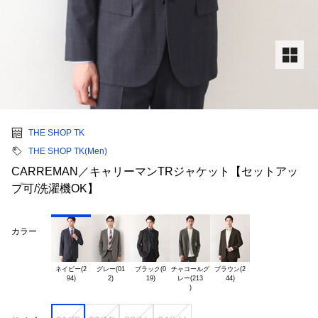
THE SHOP TK
THE SHOP TK(Men)
CARREMAN／キャリーマンTRジャケット【セットアッ
プ可/洗濯機OK】
カラー
ネイビー(2

グレー(01

ブラック(0

チャコールグ

ブラウン(2

レー(213
