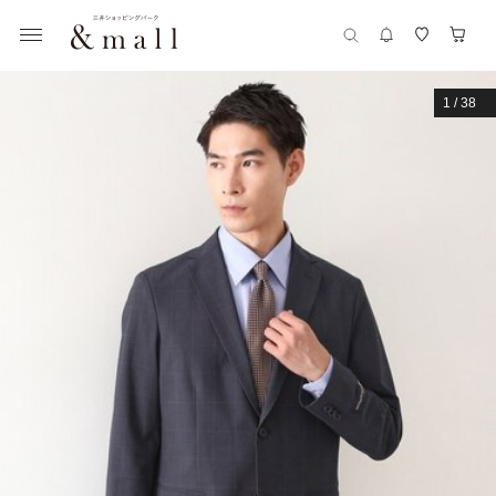
1
/
38