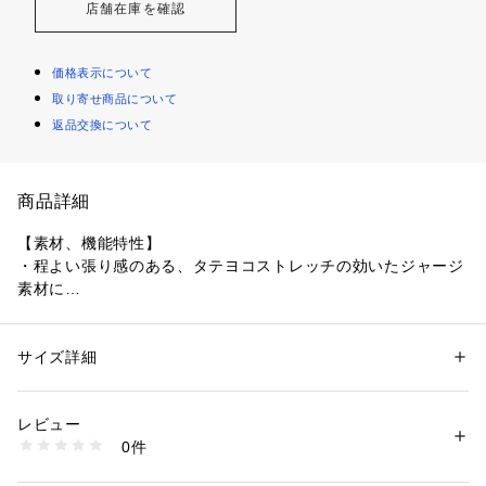
店舗在庫を確認
価格表示について
取り寄せ商品について
返品交換について
商品詳細
【素材、機能特性】
・程よい張り感のある、タテヨコストレッチの効いたジャージ
素材に
　ウール調のマテリアルプリントをすることで、きっちり見え
するけど着疲れしない素材を採用しました。
・通常のジャージ素材から少しライトな素材を開発。
サイズ詳細
性別：
メンズ
・気温対応を少しでもできるようにバージョンUPしました。
カテゴリー：
ファッション
 ＞ 
ジャケット
 ＞ 
テーラードジャケット
素材：表地: ポリエステル64％ レーヨン32％ ポリウレタン4％ 裏地: ポリ
エステル100％
レビュー
【デザインポイント】
生産国：中国製
0件
・フロントの着丈を少し長くすることで着映えするシルエット
商品番号：
1600200008159 
（モール）
616-44103 （ショップ）
にバージョンアップしております。