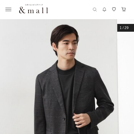
1
/
29