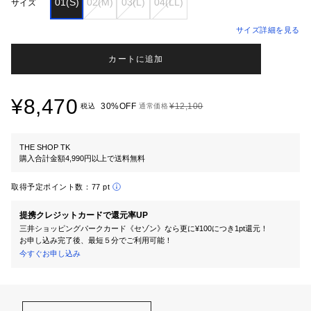
01(S)
02(M)
03(L)
04(LL)
サイズ
サイズ詳細を見る
カートに追加
¥8,470
30%OFF
¥12,100
税込
通常価格
THE SHOP TK
購入合計金額4,990円以上で送料無料
取得予定ポイント数：
77 pt
提携クレジットカードで還元率UP
三井ショッピングパークカード《セゾン》なら更に¥100につき1pt還元！
お申し込み完了後、最短５分でご利用可能！
今すぐお申し込み