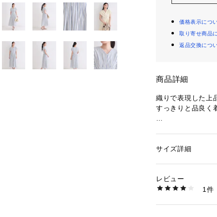
価格表示につ
取り寄せ商品
返品交換につ
商品詳細
織りで表現した上
すっきりと品良く
【デザイン】
・細かい織り柄が
印象の素材感。
サイズ詳細
性別：
レディース
・顔まわりやデコ
カテゴリー：
ファッ
素材：ポリエステル8
クデザイン。
生産国：中国製
レビュー
・ウエストにはタ
商品番号：
16001000
1件
きるフィットアン
637-55048 （ショ
・ウエストの後ろ
も快適です。