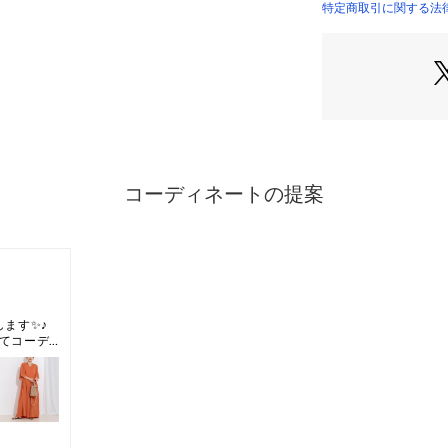
・肩まわりや二の
特定商取引に関する法律に
スリーブデザイン
・同じ素材でシャツ
ます。
【素材】
・適度にハリがあ
ル／コットン素材
・イージーアイロ
・マシンウォッシ
【仕様】
・ポケットなし
・ウエスト後ろゴ
・後ろファスナー
・裏地なし
※こちらの商品は
用をおすすめしま
※照明の関係によ