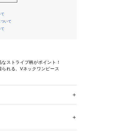
いて
について
いて
品なストライプ柄がポイント！
着られる、Vネックワンピース
MIXされたストライプ柄が、華やかな
ルテをすっきりと美しく見せるVネッ
ション
 ＞ 
ワンピース・ドレス
 ＞ 
ワンピース
8％ コットン12％
ックを施し、スタイルアップが期待で
14353 
（モール）
ドフレアデザインに。
ップ）
はシャーリングゴム仕様なので着心地