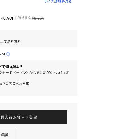
サイズ詳細を見る
40%OFF
通常価格
¥8,250
円以上で送料無料
5 pt
ドで還元率UP
カード《セゾン》なら更に¥100につき1pt還
短５分でご利用可能！
再入荷お知らせ登録
を確認