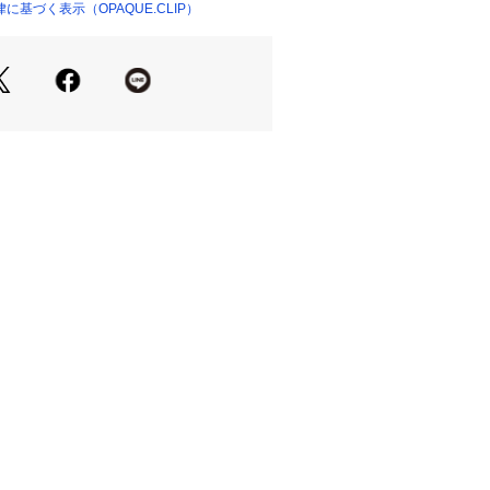
腕をさりげなくカバー出来るフレンチ
基づく表示（OPAQUE.CLIP）
。
ブラウス（637－85096）もござい
り、さらりとした着心地のポリエステ
。
ン機能付きでお手入れも簡単です。
ャブルでご家庭でのお洗濯が可能。
ム
やや透け感があるため、インナーの着
す。
り、実際よりも色味が違って見える場