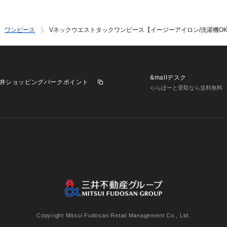
ワンピース
Vネックウエストタックワンピース【イージーアイロン/洗濯機O
&mallデスク
井ショッピングパークポイント
ららぽーと受取なら送料無料
業施設一覧
三井不動産が展開する商業施設への出店をご検討の方へ
意
個人情報保護方針
個人情報の取り扱いについて
利用者情
Copyright Mitsui Fudosan Retail Management Co., Ltd.