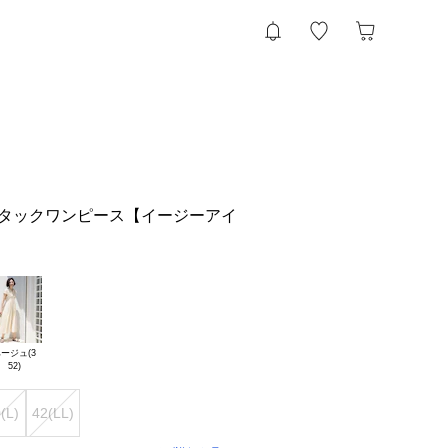
トタックワンピース【イージーアイ
ージュ(3

(L)
42(LL)