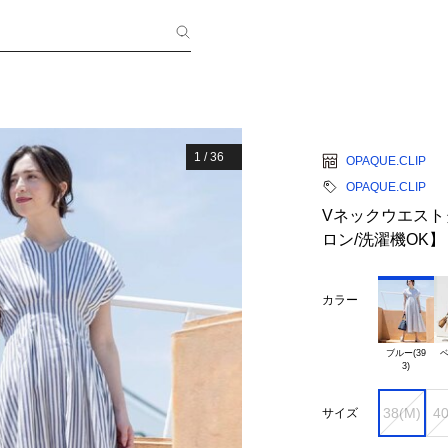
1
/
36
OPAQUE.CLIP
OPAQUE.CLIP
Vネックウエス
ロン/洗濯機OK】
カラー
ブルー(39

ベ
38(M)
40
サイズ