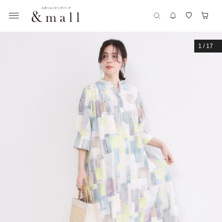
1
/
17