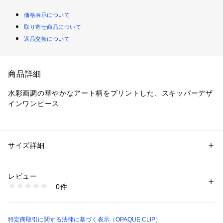
価格表示について
取り寄せ商品について
返品交換について
商品詳細
水彩画調の華やかなアート柄をプリントした、スキッパーデザ
インワンピース
【デザイン】
・水彩画調の華やかなアート柄をプリントしたワンピース。
・顔まわりがすっきり見える、スキッパーデザイン。
サイズ詳細
性別：
レディース
・きちんと感はありながら、ほどよくゆとりのあるシルエット
カテゴリー：
ファッション
 ＞ 
ワンピース・ドレス
 ＞ 
ワンピース
素材：ポリエステル100％
で着心地も◎
生産国：中国製
レビュー
・手首が出る袖丈で、これからの季節涼やかに、バランス良く
商品番号：
1600100014229 
（モール）
0件
着られます。
637-55036 （ショップ）
・前立て部分には比翼仕様の釦が付いているので、フロントは
すっきりと見せながら着脱もしやすい仕様です。
特定商取引に関する法律に基づく表示（OPAQUE.CLIP）