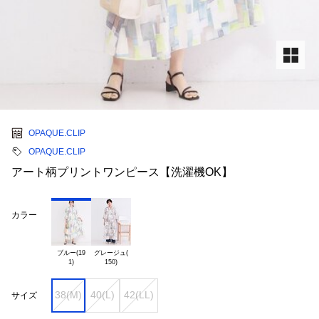
OPAQUE.CLIP
OPAQUE.CLIP
アート柄プリントワンピース【洗濯機OK】
カラー
ブルー(19

グレージュ(

38(M)
40(L)
42(LL)
サイズ