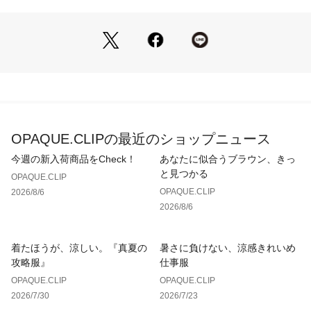
【素材】
・水彩画調の華やかなアート柄をプリントした、ポリエステル
素材を使用。
・マシンウォッシャブル、イージーアイロン機能付きでお手入
れも簡単です。
【仕様】
・ポケットなし
・裏地なし
OPAQUE.CLIPの最近のショップニュース
※こちらの商品はやや透け感があります。
今週の新入荷商品をCheck！
あなたに似合うブラウン、きっ
と見つかる
OPAQUE.CLIP
OPAQUE.CLIP
2026/8/6
※照明の関係により、実際よりも色味が違って見える場合があ
2026/8/6
ります。また、パソコン・スマートフォンなどの環境により、
若干製品と画像のカラーが異なる場合もございます。
着たほうが、涼しい。『真夏の
暑さに負けない、涼感きれいめ
攻略服』
仕事服
OPAQUE.CLIP
OPAQUE.CLIP
2026/7/30
2026/7/23