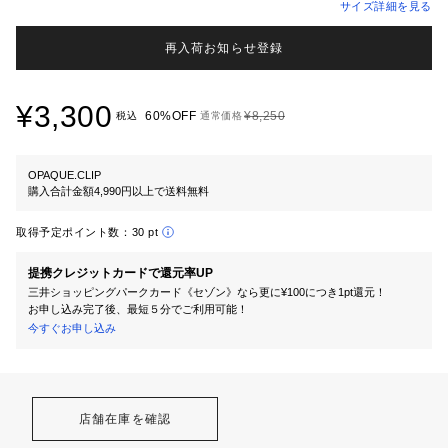
サイズ詳細を見る
再入荷お知らせ登録
¥3,300
60%OFF
¥8,250
税込
通常価格
OPAQUE.CLIP
購入合計金額4,990円以上で送料無料
取得予定ポイント数：
30 pt
提携クレジットカードで還元率UP
三井ショッピングパークカード《セゾン》なら更に¥100につき1pt還元！
お申し込み完了後、最短５分でご利用可能！
今すぐお申し込み
店舗在庫を確認